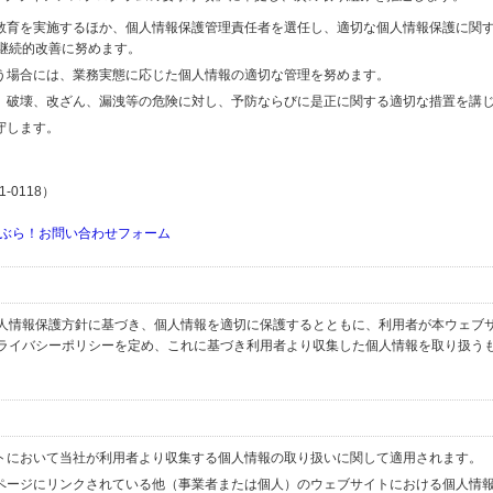
の教育を実施するほか、個人情報保護管理責任者を選任し、適切な個人情報保護に関
継続的改善に努めます。
行う場合には、業務実態に応じた個人情報の適切な管理を努めます。
失、破壊、改ざん、漏洩等の危険に対し、予防ならびに是正に関する適切な措置を講
守します。
-0118）
ぶら！お問い合わせフォーム
人情報保護方針に基づき、個人情報を適切に保護するとともに、利用者が本ウェブ
ライバシーポリシーを定め、これに基づき利用者より収集した個人情報を取り扱う
イトにおいて当社が利用者より収集する個人情報の取り扱いに関して適用されます。
ブページにリンクされている他（事業者または個人）のウェブサイトにおける個人情