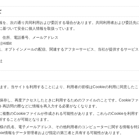
て
報を、次の通り共同利用および委託する場合があります。共同利用者および委託先
に基づいて安全に個人情報を取扱っています。
、住所、電話番号、メールアドレス
tBit
送、オプトインメールの配信、関連するアフターサービス、当社が提供するサービス
社
います。当サイトを利用することにより、利用者の皆様はCookieの利用に同意した
間保存し、再度アクセスしたときに利用するためのファイルのことです。Cookieフ
ト再訪問の際などに情報を再入力する必要がなくなります。
数のCookieファイルが作成される可能性があります。これらのCookieを利用
析することが可能となります。
の皆様の氏名、電子メールアドレス、その他利用者のコンピューターに関する情報を特
okie情報をデータ管理者および指定の第三者と共有する可能性があります。