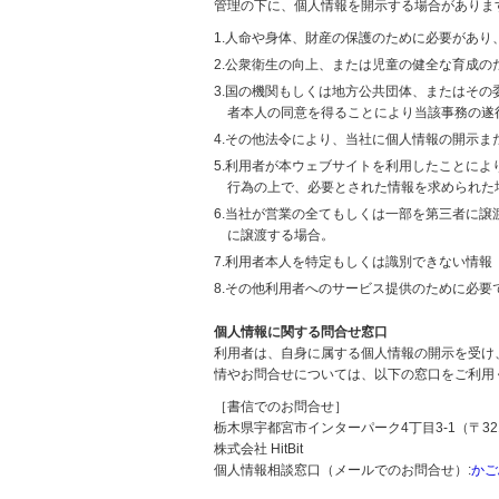
管理の下に、個人情報を開示する場合がありま
1.人命や身体、財産の保護のために必要があ
2.公衆衛生の向上、または児童の健全な育成
3.国の機関もしくは地方公共団体、またはそ
者本人の同意を得ることにより当該事務の遂
4.その他法令により、当社に個人情報の開示
5.利用者が本ウェブサイトを利用したことに
行為の上で、必要とされた情報を求められた
6.当社が営業の全てもしくは一部を第三者に
に譲渡する場合。
7.利用者本人を特定もしくは識別できない情報
8.その他利用者へのサービス提供のために必要
個人情報に関する問合せ窓口
利用者は、自身に属する個人情報の開示を受け
情やお問合せについては、以下の窓口をご利用
［書信でのお問合せ］
栃木県宇都宮市インターパーク4丁目3-1（〒321
株式会社 HitBit
個人情報相談窓口（メールでのお問合せ）:
かご