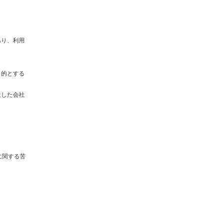
あり、利用
目的とする
社した会社
に関する苦