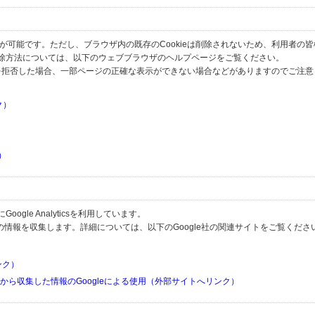
とが可能です。ただし、ブラウザ内の既存のCookieは削除されないため、利用者の
除方法については、以下のウェブブラウザのヘルプページをご覧ください。
の受信を拒否した場合、一部ページの正確な表示ができない場合などがありますのでご注
ク）
）
）
）
gle Analyticsを利用しています。
用して利用者の情報を収集します。詳細については、以下のGoogle社の関連サイトをご覧くださ
リンク）
リから収集した情報のGoogleによる使用（外部サイトへリンク）