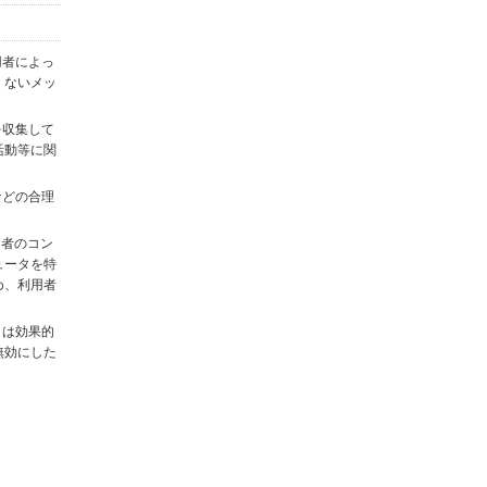
用者によっ
くないメッ
を収集して
活動等に関
)などの合理
用者のコン
ュータを特
め、利用者
タは効果的
無効にした