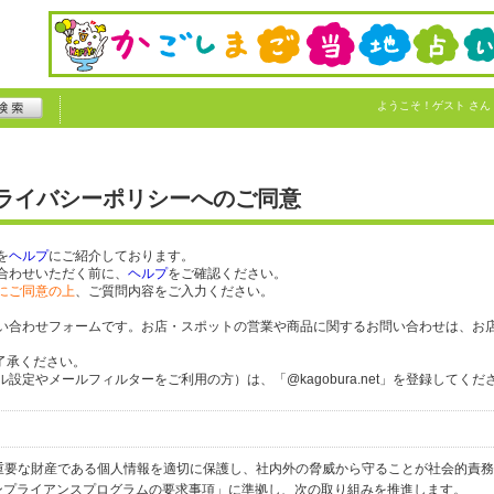
ようこそ！
ゲスト
さん
プライバシーポリシーへのご同意
を
ヘルプ
にご紹介しております。
合わせいただく前に、
ヘルプ
をご確認ください。
にご同意の上
、ご質問内容をご入力ください。
い合わせフォームです。お店・スポットの営業や商品に関するお問い合わせは、お
了承ください。
定やメールフィルターをご利用の方）は、「@kagobura.net」を登録してくだ
個人の重要な財産である個人情報を適切に保護し、社内外の脅威から守ることが社会的責
するコンプライアンスプログラムの要求事項」に準拠し、次の取り組みを推進します。