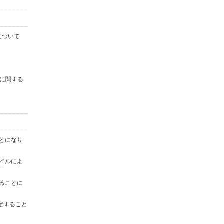
について
に関する
ことになり
ァイルによ
することに
定すること