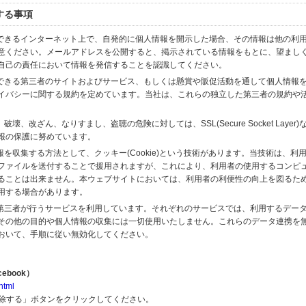
する事項
スできるインターネット上で、自発的に個人情報を開示した場合、その情報は他の利
意ください。メールアドレスを公開すると、掲示されている情報をもとに、望まし
自己の責任において情報を発信することを認識してください。
のできる第三者のサイトおよびサービス、もしくは懸賞や販促活動を通して個人情報
イバシーに関する規約を定めています。当社は、これらの独立した第三者の規約や
、改ざん、なりすまし、盗聴の危険に対しては、SSL(Secure Socket Layer
報の保護に努めています。
を収集する方法として、クッキー(Cookie)という技術があります。当技術は、利
ファイルを送付することで援用されますが、これにより、利用者の使用するコンピ
ることは出来ません。本ウェブサイトにおいては、利用者の利便性の向上を図るた
用する場合があります。
の第三者が行うサービスを利用しています。それぞれのサービスでは、利用するデー
その他の目的や個人情報の収集には一切使用いたしません。これらのデータ連携を
おいて、手順に従い無効化してください。
ebook）
html
解除する」ボタンをクリックしてください。