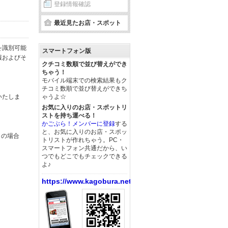
登録情報確認
最近見たお店・スポット
を識別可能
スマートフォン版
報およびそ
クチコミ数順で並び替えができ
ちゃう！
モバイル端末での検索結果もク
チコミ数順で並び替えができち
いたしま
ゃうよ☆
お気に入りのお店・スポットリ
ストを持ち運べる！
かごぶら！メンバーに登録
する
と、お気に入りのお店・スポッ
この場合
トリストが作れちゃう。PC・
スマートフォン共通だから、い
つでもどこでもチェックできる
よ♪
https://www.kagobura.net/