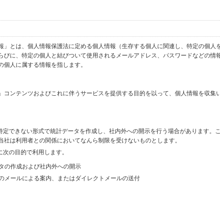
報」とは、個人情報保護法に定める個人情報（生存する個人に関連し、特定の個人
らびに、特定の個人と結びついて使用されるメールアドレス、パスワードなどの情
の個人に属する情報を指します。
」コンテンツおよびこれに伴うサービスを提供する目的を以って、個人情報を収集
を特定できない形式で統計データを作成し、社内外への開示を行う場合があります。
当社は利用者との関係においてなんら制限を受けないものとします。
に次の目的で利用します。
ータの作成および社内外への開示
等のメールによる案内、またはダイレクトメールの送付