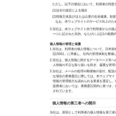
ただし、以下の場合において、利用者の同意
(1)法令の規定による場合
(2)情報主体及び/または公衆の生命健康、
なお、本ウェブサイトのサービス向上のた
3.当社は、本ウェブサイト内で利用者からの
ージに記された目的、ならびに上記1の範囲
個人情報の管理と保護
1.当社は、利用者の個人情報について、日本規
Q15001」に準拠し、社内の管理体制を整
2.当社は、個人情報に関するデータベース等
人情報の不正な取り扱いを防ぎ、厳重な管理
3.当社は、メールの処理や郵便物の送付、配
な場合の業務委託に際しては、本ウェブサイ
情報の管理能力を認められる業者を選定し、
提携者においては、業務委託契約に基づき、
されています。
個人情報の第三者への開示
当社は、原則として利用者の個人情報を第三者