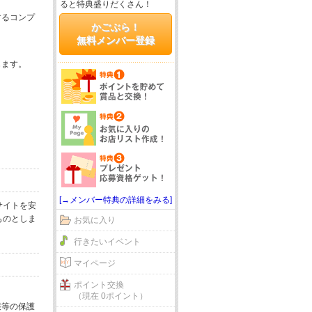
ると特典盛りだくさん！
するコンプ
かごぶら！
無料メンバー登録
じます。
[→メンバー特典の詳細をみる]
サイトを安
ものとしま
お気に入り
行きたいイベント
マイページ
ポイント交換
（現在 0ポイント）
報等の保護