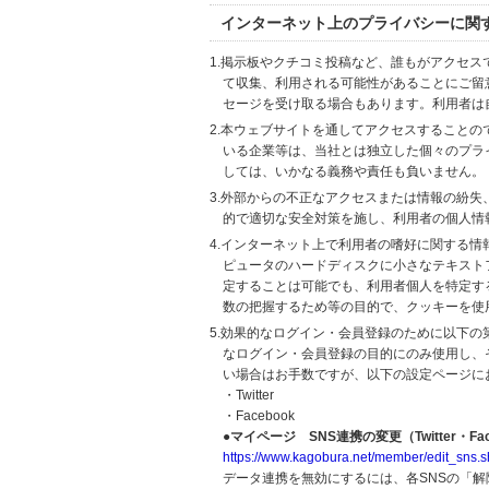
インターネット上のプライバシーに関
1.掲示板やクチコミ投稿など、誰もがアクセ
て収集、利用される可能性があることにご留
セージを受け取る場合もあります。利用者は
2.本ウェブサイトを通してアクセスすること
いる企業等は、当社とは独立した個々のプラ
しては、いかなる義務や責任も負いません。
3.外部からの不正なアクセスまたは情報の紛失、破壊
的で適切な安全対策を施し、利用者の個人情
4.インターネット上で利用者の嗜好に関する情報
ピュータのハードディスクに小さなテキスト
定することは可能でも、利用者個人を特定す
数の把握するため等の目的で、クッキーを使
5.効果的なログイン・会員登録のために以下
なログイン・会員登録の目的にのみ使用し、
い場合はお手数ですが、以下の設定ページに
・Twitter
・Facebook
●マイページ SNS連携の変更（Twitter・Fac
https://www.kagobura.net/member/edit_sns.s
データ連携を無効にするには、各SNSの「