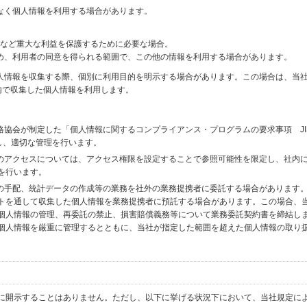
なく個人情報を利用する場合があります。
財産など重大な利益を保護するために必要な場合。
め、利用者の同意を得られる範囲で、この他の情報を利用する場合があります。
個人情報を収集する際、個別に利用目的を明示する場合があります。この場合は、当
内で収集した個人情報を利用します。
格協会が制定した「個人情報に関するコンプライアンス・プログラムの要求事項 JI
備し、適切な管理を行います。
へのアクセスについては、アクセス権限を設定することで参照可能性を限定し、社内
を行います。
送の手配、統計データの作成等の業務を社外の業務提携者に委託する場合があります
トを通して収集した個人情報を業務提携者に預託する場合があります。この場合、
個人情報の管理、再委託の禁止、損害賠償義務等について業務委託契約書を締結し
個人情報を厳重に管理するとともに、当社が指定した範囲を超えた個人情報の取り
に開示することはありません。ただし、以下に挙げる状況下において、当社規定に