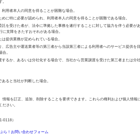
す。
り、利用者本人の同意を得ることが困難な場合。
のために特に必要が認められ、利用者本人の同意を得ることが困難である場合。
の委託を受けた者が、法令に準拠した事務を遂行することに対して協力を伴う必要が
行に支障をきたすおそれがある場合。
または提供業務が定められている場合。
より、広告主や運送業者等の第三者から当該第三者による利用者へのサービス提供を
場合。
譲渡するか、あるいは分社化する場合で、当社から営業譲渡を受けた第三者または分
であると当社が判断した場合。
、情報を訂正、追加、削除することを要求できます。これらの権利および個人情報
ください。
-0118）
ぶら！お問い合わせフォーム