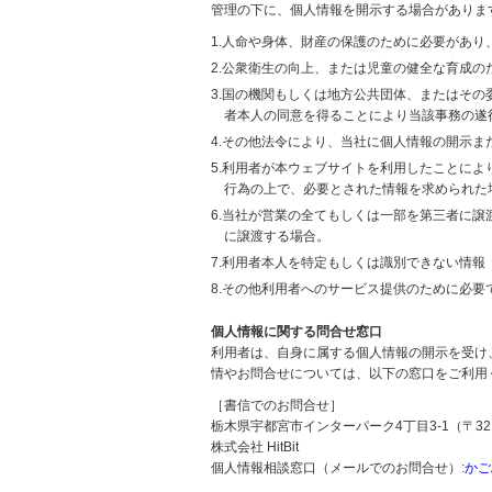
管理の下に、個人情報を開示する場合がありま
1.人命や身体、財産の保護のために必要があ
2.公衆衛生の向上、または児童の健全な育成
3.国の機関もしくは地方公共団体、またはそ
者本人の同意を得ることにより当該事務の遂
4.その他法令により、当社に個人情報の開示
5.利用者が本ウェブサイトを利用したことに
行為の上で、必要とされた情報を求められた
6.当社が営業の全てもしくは一部を第三者に
に譲渡する場合。
7.利用者本人を特定もしくは識別できない情報
8.その他利用者へのサービス提供のために必要
個人情報に関する問合せ窓口
利用者は、自身に属する個人情報の開示を受け
情やお問合せについては、以下の窓口をご利用
［書信でのお問合せ］
栃木県宇都宮市インターパーク4丁目3-1（〒321
株式会社 HitBit
個人情報相談窓口（メールでのお問合せ）:
かご