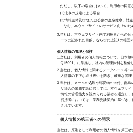
ただし、以下の場合において、利用者の同意
(1)法令の規定による場合
(2)情報主体及び/または公衆の生命健康、
なお、本ウェブサイトのサービス向上のた
3.当社は、本ウェブサイト内で利用者からの
ージに記された目的、ならびに上記1の範囲
個人情報の管理と保護
1.当社は、利用者の個人情報について、日本規
Q15001」に準拠し、社内の管理体制を整
2.当社は、個人情報に関するデータベース等
人情報の不正な取り扱いを防ぎ、厳重な管理
3.当社は、メールの処理や郵便物の送付、配
な場合の業務委託に際しては、本ウェブサイ
情報の管理能力を認められる業者を選定し、
提携者においては、業務委託契約に基づき、
されています。
個人情報の第三者への開示
当社は、原則として利用者の個人情報を第三者