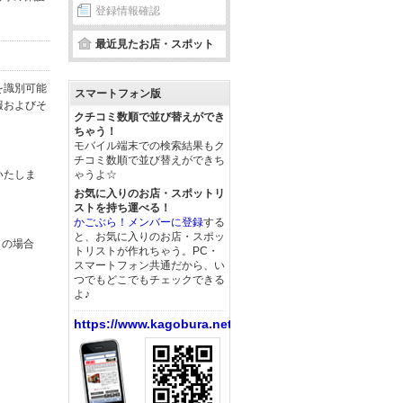
登録情報確認
最近見たお店・スポット
を識別可能
スマートフォン版
報およびそ
クチコミ数順で並び替えができ
ちゃう！
モバイル端末での検索結果もク
チコミ数順で並び替えができち
いたしま
ゃうよ☆
お気に入りのお店・スポットリ
ストを持ち運べる！
かごぶら！メンバーに登録
する
と、お気に入りのお店・スポッ
この場合
トリストが作れちゃう。PC・
スマートフォン共通だから、い
つでもどこでもチェックできる
よ♪
https://www.kagobura.net/