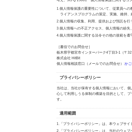
考え、JIS Q 15001「個人情報保護に関
1.個人情報保護の重要性について、従業員へ
ライアンスプログラムの策定、実施、維持、
2.個人情報の収集、利用、提供および預託を
3.個人情報への不正アクセス、個人情報の紛
4.個人情報保護に関する法令その他の規範を遵
［書信でのお問合せ］
栃木県宇都宮市インターパーク4丁目3-1（〒321
株式会社 HitBit
個人情報相談窓口（メールでのお問合せ）:
かご
プライバシーポリシー
当社は、当社が保有する個人情報において、個
心して利用しうる体制の構築を目的として、プ
す。
適用範囲
1.「プライバシーポリシー」は、本ウェブサ
2.「プライバシーポリシー」は、当社のウェ