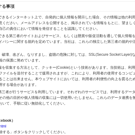
する事項
スできるインターネット上で、自発的に個人情報を開示した場合、その情報は他の利
意ください。メールアドレスを公開すると、掲示されている情報をもとに、望まし
自己の責任において情報を発信することを認識してください。
のできる第三者のサイトおよびサービス、もしくは懸賞や販促活動を通して個人情報
イバシーに関する規約を定めています。当社は、これらの独立した第三者の規約や
、改ざん、なりすまし、盗聴の危険に対しては、SSL(Secure Socket Layer
報の保護に努めています。
を収集する方法として、クッキー(Cookie)という技術があります。当技術は、利
ファイルを送付することで援用されますが、これにより、利用者の使用するコンピ
ることは出来ません。本ウェブサイトにおいては、利用者の利便性の向上を図るた
用する場合があります。
の第三者が行うサービスを利用しています。それぞれのサービスでは、利用するデー
その他の目的や個人情報の収集には一切使用いたしません。これらのデータ連携を
おいて、手順に従い無効化してください。
ebook）
html
解除する」ボタンをクリックしてください。