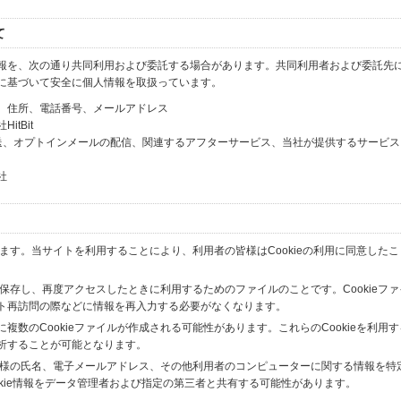
て
報を、次の通り共同利用および委託する場合があります。共同利用者および委託先
に基づいて安全に個人情報を取扱っています。
、住所、電話番号、メールアドレス
tBit
送、オプトインメールの配信、関連するアフターサービス、当社が提供するサービス
社
います。当サイトを利用することにより、利用者の皆様はCookieの利用に同意した
間保存し、再度アクセスしたときに利用するためのファイルのことです。Cookieフ
ト再訪問の際などに情報を再入力する必要がなくなります。
数のCookieファイルが作成される可能性があります。これらのCookieを利用
析することが可能となります。
の皆様の氏名、電子メールアドレス、その他利用者のコンピューターに関する情報を特
okie情報をデータ管理者および指定の第三者と共有する可能性があります。