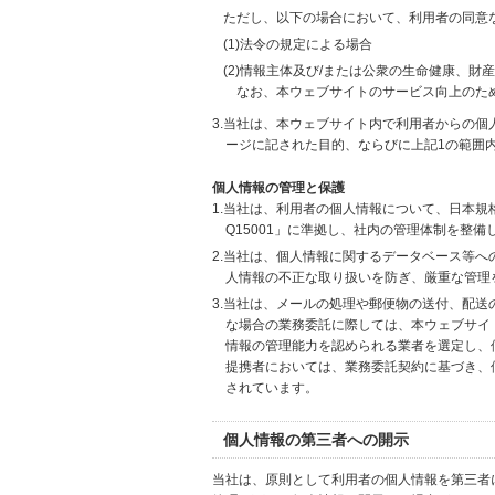
ただし、以下の場合において、利用者の同意
(1)法令の規定による場合
(2)情報主体及び/または公衆の生命健康、
なお、本ウェブサイトのサービス向上のた
3.当社は、本ウェブサイト内で利用者からの
ージに記された目的、ならびに上記1の範囲
個人情報の管理と保護
1.当社は、利用者の個人情報について、日本規
Q15001」に準拠し、社内の管理体制を整
2.当社は、個人情報に関するデータベース等
人情報の不正な取り扱いを防ぎ、厳重な管理
3.当社は、メールの処理や郵便物の送付、配
な場合の業務委託に際しては、本ウェブサイ
情報の管理能力を認められる業者を選定し、
提携者においては、業務委託契約に基づき、
されています。
個人情報の第三者への開示
当社は、原則として利用者の個人情報を第三者