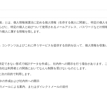
報」とは、個人情報保護法に定める個人情報（生存する個人に関連し、特定の個人
らびに、特定の個人と結びついて使用されるメールアドレス、パスワードなどの情
の個人に属する情報を指します。
」コンテンツおよびこれに伴うサービスを提供する目的を以って、個人情報を収集
を特定できない形式で統計データを作成し、社内外への開示を行う場合があります。
当社は利用者との関係においてなんら制限を受けないものとします。
に次の目的で利用します。
ータの作成および社内外への開示
等のメールによる案内、またはダイレクトメールの送付