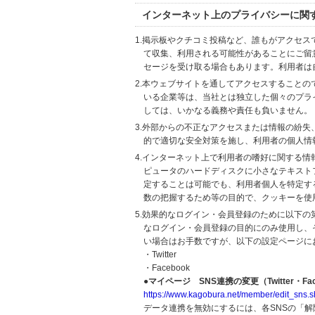
インターネット上のプライバシーに関
1.掲示板やクチコミ投稿など、誰もがアクセ
て収集、利用される可能性があることにご留
セージを受け取る場合もあります。利用者は
2.本ウェブサイトを通してアクセスすること
いる企業等は、当社とは独立した個々のプラ
しては、いかなる義務や責任も負いません。
3.外部からの不正なアクセスまたは情報の紛失、破壊
的で適切な安全対策を施し、利用者の個人情
4.インターネット上で利用者の嗜好に関する情報
ピュータのハードディスクに小さなテキスト
定することは可能でも、利用者個人を特定す
数の把握するため等の目的で、クッキーを使
5.効果的なログイン・会員登録のために以下
なログイン・会員登録の目的にのみ使用し、
い場合はお手数ですが、以下の設定ページに
・Twitter
・Facebook
●マイページ SNS連携の変更（Twitter・Fac
https://www.kagobura.net/member/edit_sns.s
データ連携を無効にするには、各SNSの「