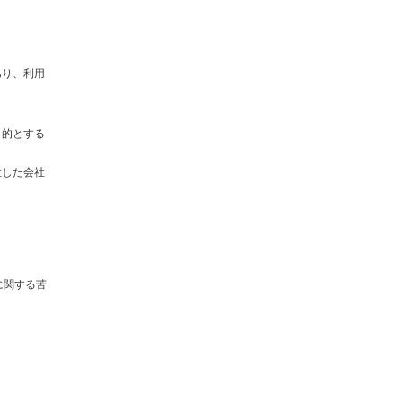
あり、利用
目的とする
社した会社
に関する苦