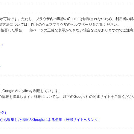
とが可能です。ただし、ブラウザ内の既存のCookieは削除されないため、利用者の
除方法については、以下のウェブブラウザのヘルプページをご覧ください。
の受信を拒否した場合、一部ページの正確な表示ができない場合などがありますのでご注
ク）
）
）
）
gle Analyticsを利用しています。
用して利用者の情報を収集します。詳細については、以下のGoogle社の関連サイトをご覧くださ
リンク）
リから収集した情報のGoogleによる使用（外部サイトへリンク）