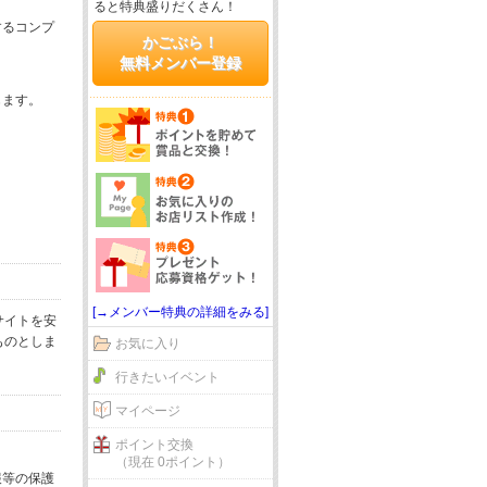
ると特典盛りだくさん！
するコンプ
かごぶら！
無料メンバー登録
じます。
[→メンバー特典の詳細をみる]
サイトを安
ものとしま
お気に入り
行きたいイベント
マイページ
ポイント交換
（現在 0ポイント）
報等の保護