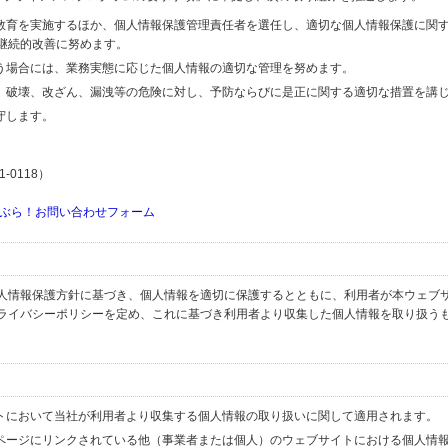
の教育を実施するほか、個人情報保護管理責任者を選任し、適切な個人情報保護に関
継続的改善に努めます。
行う場合には、業務実態に応じた個人情報の適切な管理を努めます。
失、破壊、改ざん、漏洩等の危険に対し、予防ならびに是正に関する適切な措置を講
守します。
-0118）
ぶら！お問い合わせフォーム
人情報保護方針に基づき、個人情報を適切に保護するとともに、利用者が本ウェブ
ライバシーポリシーを定め、これに基づき利用者より収集した個人情報を取り扱う
イトにおいて当社が利用者より収集する個人情報の取り扱いに関して適用されます。
ブページにリンクされている他（事業者または個人）のウェブサイトにおける個人情