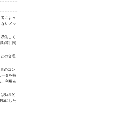
用者によっ
くないメッ
を収集して
活動等に関
)などの合理
用者のコン
ュータを特
め、利用者
タは効果的
無効にした