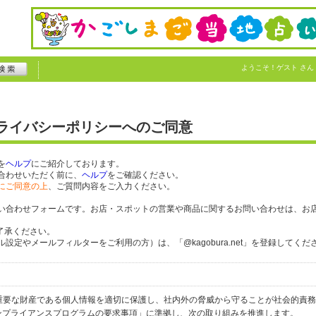
ようこそ！
ゲスト
さん
プライバシーポリシーへのご同意
を
ヘルプ
にご紹介しております。
合わせいただく前に、
ヘルプ
をご確認ください。
にご同意の上
、ご質問内容をご入力ください。
い合わせフォームです。お店・スポットの営業や商品に関するお問い合わせは、お
了承ください。
定やメールフィルターをご利用の方）は、「@kagobura.net」を登録してくだ
個人の重要な財産である個人情報を適切に保護し、社内外の脅威から守ることが社会的責
するコンプライアンスプログラムの要求事項」に準拠し、次の取り組みを推進します。