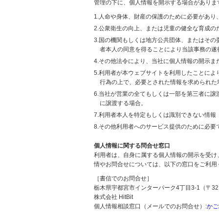
管理の下に、個人情報を開示する場合がありま
1.人命や身体、財産の保護のために必要があ
2.公衆衛生の向上、または児童の健全な育成
3.国の機関もしくは地方公共団体、またはそ
者本人の同意を得ることにより当該事務の遂
4.その他法令により、当社に個人情報の開示
5.利用者が本ウェブサイトを利用したことに
行為の上で、必要とされた情報を求められた
6.当社が営業の全てもしくは一部を第三者に
に譲渡する場合。
7.利用者本人を特定もしくは識別できない情報
8.その他利用者へのサービス提供のために必要
個人情報に関する問合せ窓口
利用者は、自身に属する個人情報の開示を受け
情やお問合せについては、以下の窓口をご利用
［書信でのお問合せ］
栃木県宇都宮市インターパーク4丁目3-1（〒321
株式会社 HitBit
個人情報相談窓口（メールでのお問合せ）:
かご