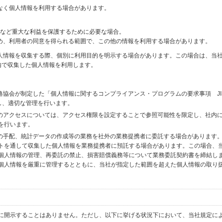
なく個人情報を利用する場合があります。
財産など重大な利益を保護するために必要な場合。
め、利用者の同意を得られる範囲で、この他の情報を利用する場合があります。
個人情報を収集する際、個別に利用目的を明示する場合があります。この場合は、当
内で収集した個人情報を利用します。
格協会が制定した「個人情報に関するコンプライアンス・プログラムの要求事項 JI
備し、適切な管理を行います。
へのアクセスについては、アクセス権限を設定することで参照可能性を限定し、社内
を行います。
送の手配、統計データの作成等の業務を社外の業務提携者に委託する場合があります
トを通して収集した個人情報を業務提携者に預託する場合があります。この場合、
個人情報の管理、再委託の禁止、損害賠償義務等について業務委託契約書を締結し
個人情報を厳重に管理するとともに、当社が指定した範囲を超えた個人情報の取り
に開示することはありません。ただし、以下に挙げる状況下において、当社規定に