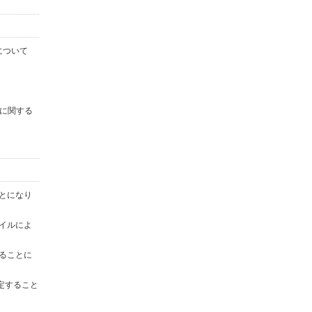
について
に関する
ことになり
ァイルによ
することに
定すること