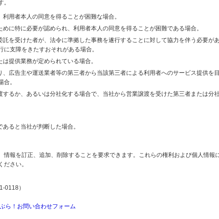
す。
り、利用者本人の同意を得ることが困難な場合。
のために特に必要が認められ、利用者本人の同意を得ることが困難である場合。
の委託を受けた者が、法令に準拠した事務を遂行することに対して協力を伴う必要が
行に支障をきたすおそれがある場合。
または提供業務が定められている場合。
より、広告主や運送業者等の第三者から当該第三者による利用者へのサービス提供を
場合。
譲渡するか、あるいは分社化する場合で、当社から営業譲渡を受けた第三者または分
であると当社が判断した場合。
、情報を訂正、追加、削除することを要求できます。これらの権利および個人情報
ください。
-0118）
ぶら！お問い合わせフォーム