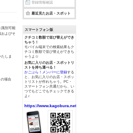
登録情報確認
最近見たお店・スポット
を識別可能
スマートフォン版
報およびそ
クチコミ数順で並び替えができ
ちゃう！
モバイル端末での検索結果もク
チコミ数順で並び替えができち
いたしま
ゃうよ☆
お気に入りのお店・スポットリ
ストを持ち運べる！
かごぶら！メンバーに登録
する
と、お気に入りのお店・スポッ
この場合
トリストが作れちゃう。PC・
スマートフォン共通だから、い
つでもどこでもチェックできる
よ♪
https://www.kagobura.net/