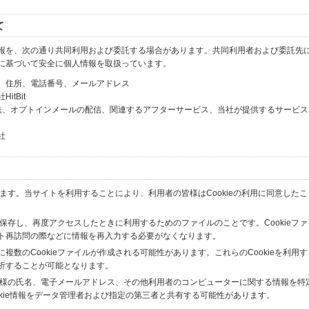
て
報を、次の通り共同利用および委託する場合があります。共同利用者および委託先
に基づいて安全に個人情報を取扱っています。
、住所、電話番号、メールアドレス
tBit
送、オプトインメールの配信、関連するアフターサービス、当社が提供するサービス
社
います。当サイトを利用することにより、利用者の皆様はCookieの利用に同意した
間保存し、再度アクセスしたときに利用するためのファイルのことです。Cookieフ
ト再訪問の際などに情報を再入力する必要がなくなります。
数のCookieファイルが作成される可能性があります。これらのCookieを利用
析することが可能となります。
の皆様の氏名、電子メールアドレス、その他利用者のコンピューターに関する情報を特
okie情報をデータ管理者および指定の第三者と共有する可能性があります。