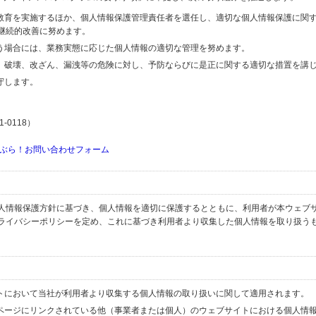
の教育を実施するほか、個人情報保護管理責任者を選任し、適切な個人情報保護に関
継続的改善に努めます。
行う場合には、業務実態に応じた個人情報の適切な管理を努めます。
失、破壊、改ざん、漏洩等の危険に対し、予防ならびに是正に関する適切な措置を講
守します。
-0118）
ぶら！お問い合わせフォーム
人情報保護方針に基づき、個人情報を適切に保護するとともに、利用者が本ウェブ
ライバシーポリシーを定め、これに基づき利用者より収集した個人情報を取り扱う
イトにおいて当社が利用者より収集する個人情報の取り扱いに関して適用されます。
ブページにリンクされている他（事業者または個人）のウェブサイトにおける個人情