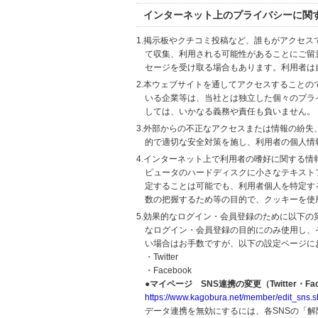
インターネット上のプライバシーに関
1.掲示板やクチコミ投稿など、誰もがアクセ
て収集、利用される可能性があることにご留
セージを受け取る場合もあります。利用者は
2.本ウェブサイトを通してアクセスすること
いる企業等は、当社とは独立した個々のプラ
しては、いかなる義務や責任も負いません。
3.外部からの不正なアクセスまたは情報の紛失、破壊
的で適切な安全対策を施し、利用者の個人情
4.インターネット上で利用者の嗜好に関する情報
ピュータのハードディスクに小さなテキスト
定することは可能でも、利用者個人を特定す
数の把握するため等の目的で、クッキーを使
5.効果的なログイン・会員登録のために以下
なログイン・会員登録の目的にのみ使用し、
い場合はお手数ですが、以下の設定ページに
・Twitter
・Facebook
●マイページ SNS連携の変更（Twitter・Fac
https://www.kagobura.net/member/edit_sns.s
データ連携を無効にするには、各SNSの「