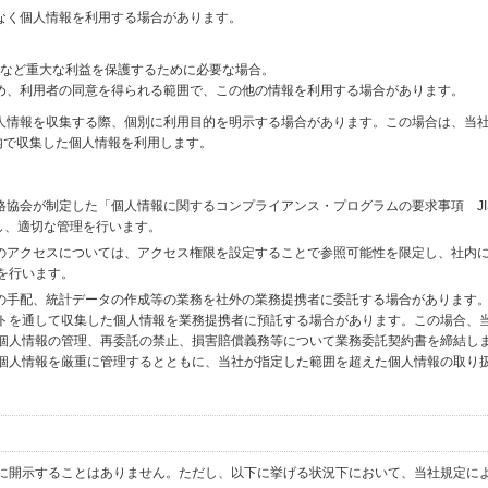
なく個人情報を利用する場合があります。
財産など重大な利益を保護するために必要な場合。
め、利用者の同意を得られる範囲で、この他の情報を利用する場合があります。
個人情報を収集する際、個別に利用目的を明示する場合があります。この場合は、当
内で収集した個人情報を利用します。
格協会が制定した「個人情報に関するコンプライアンス・プログラムの要求事項 JI
備し、適切な管理を行います。
へのアクセスについては、アクセス権限を設定することで参照可能性を限定し、社内
を行います。
送の手配、統計データの作成等の業務を社外の業務提携者に委託する場合があります
トを通して収集した個人情報を業務提携者に預託する場合があります。この場合、
個人情報の管理、再委託の禁止、損害賠償義務等について業務委託契約書を締結し
個人情報を厳重に管理するとともに、当社が指定した範囲を超えた個人情報の取り
に開示することはありません。ただし、以下に挙げる状況下において、当社規定に