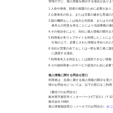
管理の下に、個人情報を開示する場合がありま
1.人命や身体、財産の保護のために必要があ
2.公衆衛生の向上、または児童の健全な育成
3.国の機関もしくは地方公共団体、またはそ
者本人の同意を得ることにより当該事務の遂
4.その他法令により、当社に個人情報の開示
5.利用者が本ウェブサイトを利用したことに
行為の上で、必要とされた情報を求められた
6.当社が営業の全てもしくは一部を第三者に
に譲渡する場合。
7.利用者本人を特定もしくは識別できない情報
8.その他利用者へのサービス提供のために必要
個人情報に関する問合せ窓口
利用者は、自身に属する個人情報の開示を受け
情やお問合せについては、以下の窓口をご利用
［書信でのお問合せ］
栃木県宇都宮市インターパーク4丁目3-1（〒321
株式会社 HitBit
個人情報相談窓口（メールでのお問合せ）:
かご