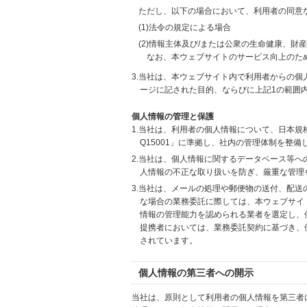
ただし、以下の場合において、利用者の同意
(1)法令の規定による場合
(2)情報主体及び/または公衆の生命健康、
なお、本ウェブサイトのサービス向上のた
3.当社は、本ウェブサイト内で利用者からの
ージに記された目的、ならびに上記1の範囲
個人情報の管理と保護
1.当社は、利用者の個人情報について、日本規
Q15001」に準拠し、社内の管理体制を整
2.当社は、個人情報に関するデータベース等
人情報の不正な取り扱いを防ぎ、厳重な管理
3.当社は、メールの処理や郵便物の送付、配
な場合の業務委託に際しては、本ウェブサイ
情報の管理能力を認められる業者を選定し、
提携者においては、業務委託契約に基づき、
されています。
個人情報の第三者への開示
当社は、原則として利用者の個人情報を第三者