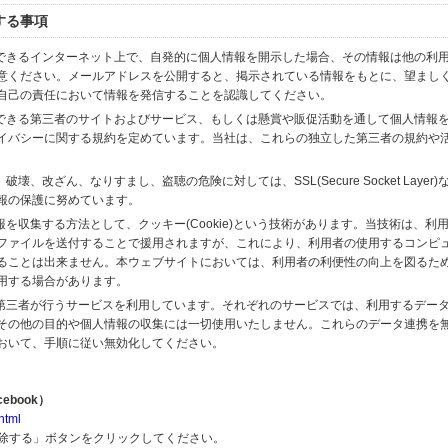
する事項
スできるインターネット上で、自発的に個人情報を開示した場合、その情報は他の利
意ください。メールアドレスを公開すると、掲示されている情報をもとに、望まし
自己の責任において情報を発信することを認識してください。
のできる第三者のサイトおよびサービス、もしくは懸賞や販促活動を通して個人情報
イバシーに関する規約を定めています。当社は、これらの独立した第三者の規約や
、改ざん、なりすまし、盗聴の危険に対しては、SSL(Secure Socket Layer
報の保護に努めています。
を収集する方法として、クッキー(Cookie)という技術があります。当技術は、利
ファイルを送付することで援用されますが、これにより、利用者の使用するコンピ
ることは出来ません。本ウェブサイトにおいては、利用者の利便性の向上を図るた
用する場合があります。
の第三者が行うサービスを利用しています。それぞれのサービスでは、利用するデー
その他の目的や個人情報の収集には一切使用いたしません。これらのデータ連携を
おいて、手順に従い無効化してください。
ebook）
html
解除する」ボタンをクリックしてください。