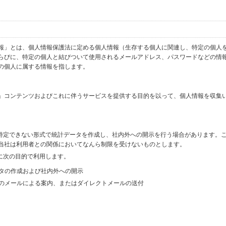
報」とは、個人情報保護法に定める個人情報（生存する個人に関連し、特定の個人
らびに、特定の個人と結びついて使用されるメールアドレス、パスワードなどの情
の個人に属する情報を指します。
」コンテンツおよびこれに伴うサービスを提供する目的を以って、個人情報を収集
を特定できない形式で統計データを作成し、社内外への開示を行う場合があります。
当社は利用者との関係においてなんら制限を受けないものとします。
に次の目的で利用します。
ータの作成および社内外への開示
等のメールによる案内、またはダイレクトメールの送付