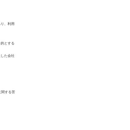
あり、利用
目的とする
社した会社
に関する苦