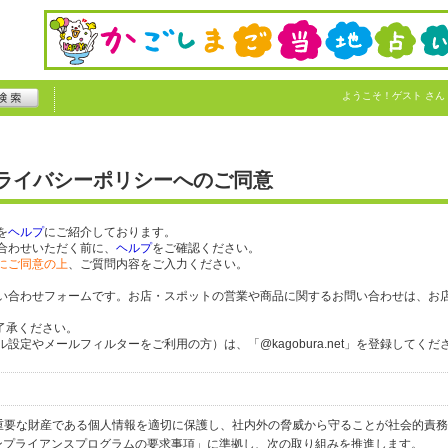
ようこそ！
ゲスト
さん
プライバシーポリシーへのご同意
を
ヘルプ
にご紹介しております。
合わせいただく前に、
ヘルプ
をご確認ください。
にご同意の上
、ご質問内容をご入力ください。
い合わせフォームです。お店・スポットの営業や商品に関するお問い合わせは、お
了承ください。
定やメールフィルターをご利用の方）は、「@kagobura.net」を登録してくだ
個人の重要な財産である個人情報を適切に保護し、社内外の脅威から守ることが社会的責
するコンプライアンスプログラムの要求事項」に準拠し、次の取り組みを推進します。