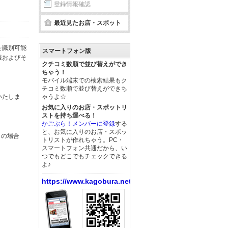
登録情報確認
最近見たお店・スポット
を識別可能
スマートフォン版
報およびそ
クチコミ数順で並び替えができ
ちゃう！
モバイル端末での検索結果もク
チコミ数順で並び替えができち
いたしま
ゃうよ☆
お気に入りのお店・スポットリ
ストを持ち運べる！
かごぶら！メンバーに登録
する
と、お気に入りのお店・スポッ
この場合
トリストが作れちゃう。PC・
スマートフォン共通だから、い
つでもどこでもチェックできる
よ♪
https://www.kagobura.net/