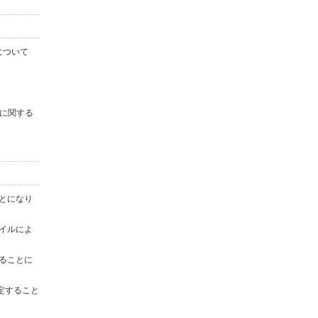
について
に関する
ことになり
ァイルによ
することに
定すること