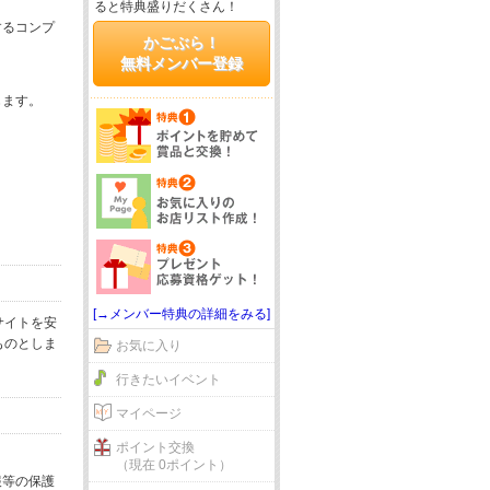
ると特典盛りだくさん！
するコンプ
かごぶら！
無料メンバー登録
じます。
[→メンバー特典の詳細をみる]
サイトを安
ものとしま
お気に入り
行きたいイベント
マイページ
ポイント交換
（現在 0ポイント）
報等の保護