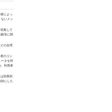
用者によっ
くないメッ
を収集して
活動等に関
)などの合理
用者のコン
ュータを特
め、利用者
タは効果的
無効にした