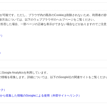
とが可能です。ただし、ブラウザ内の既存のCookieは削除されないため、利用者の
除方法については、以下のウェブブラウザのヘルプページをご覧ください。
の受信を拒否した場合、一部ページの正確な表示ができない場合などがありますのでご注
ク）
）
）
）
gle Analyticsを利用しています。
用して利用者の情報を収集します。詳細については、以下のGoogle社の関連サイトをご覧くださ
リンク）
リから収集した情報のGoogleによる使用（外部サイトへリンク）