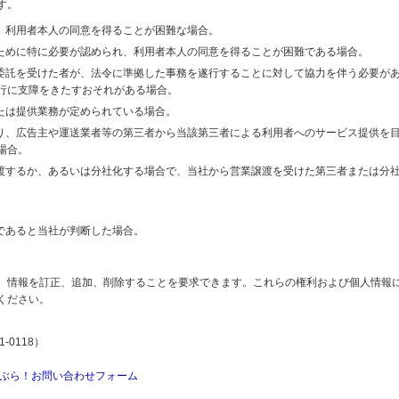
す。
り、利用者本人の同意を得ることが困難な場合。
のために特に必要が認められ、利用者本人の同意を得ることが困難である場合。
の委託を受けた者が、法令に準拠した事務を遂行することに対して協力を伴う必要が
行に支障をきたすおそれがある場合。
または提供業務が定められている場合。
より、広告主や運送業者等の第三者から当該第三者による利用者へのサービス提供を
場合。
譲渡するか、あるいは分社化する場合で、当社から営業譲渡を受けた第三者または分
であると当社が判断した場合。
、情報を訂正、追加、削除することを要求できます。これらの権利および個人情報
ください。
-0118）
ぶら！お問い合わせフォーム