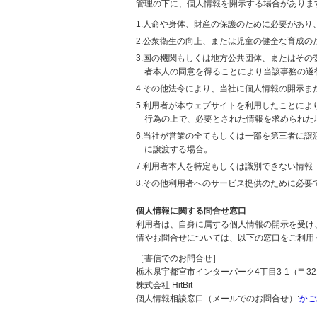
管理の下に、個人情報を開示する場合がありま
1.人命や身体、財産の保護のために必要があ
2.公衆衛生の向上、または児童の健全な育成
3.国の機関もしくは地方公共団体、またはそ
者本人の同意を得ることにより当該事務の遂
4.その他法令により、当社に個人情報の開示
5.利用者が本ウェブサイトを利用したことに
行為の上で、必要とされた情報を求められた
6.当社が営業の全てもしくは一部を第三者に
に譲渡する場合。
7.利用者本人を特定もしくは識別できない情報
8.その他利用者へのサービス提供のために必要
個人情報に関する問合せ窓口
利用者は、自身に属する個人情報の開示を受け
情やお問合せについては、以下の窓口をご利用
［書信でのお問合せ］
栃木県宇都宮市インターパーク4丁目3-1（〒321
株式会社 HitBit
個人情報相談窓口（メールでのお問合せ）:
かご