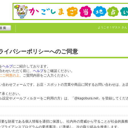
ようこそ！
ゲスト
さん
プライバシーポリシーへのご同意
を
ヘルプ
にご紹介しております。
合わせいただく前に、
ヘルプ
をご確認ください。
にご同意の上
、ご質問内容をご入力ください。
い合わせフォームです。お店・スポットの営業や商品に関するお問い合わせは、お
了承ください。
定やメールフィルターをご利用の方）は、「@kagobura.net」を登録してくだ
個人の重要な財産である個人情報を適切に保護し、社内外の脅威から守ることが社会的責
するコンプライアンスプログラムの要求事項」に準拠し、次の取り組みを推進します。