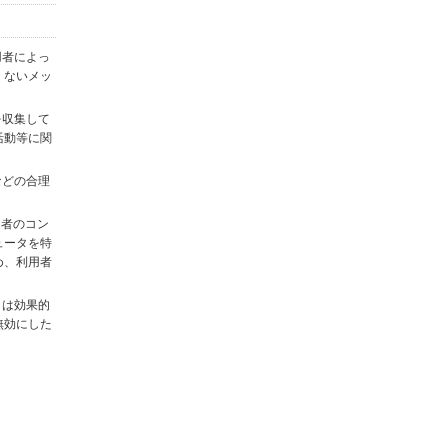
用者によっ
くないメッ
を収集して
活動等に関
)などの合理
用者のコン
ュータを特
め、利用者
タは効果的
無効にした