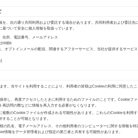
て
報を、次の通り共同利用および委託する場合があります。共同利用者および委託先
に基づいて安全に個人情報を取扱っています。
、住所、電話番号、メールアドレス
tBit
送、オプトインメールの配信、関連するアフターサービス、当社が提供するサービス
社
います。当サイトを利用することにより、利用者の皆様はCookieの利用に同意した
間保存し、再度アクセスしたときに利用するためのファイルのことです。Cookieフ
ト再訪問の際などに情報を再入力する必要がなくなります。
数のCookieファイルが作成される可能性があります。これらのCookieを利用
析することが可能となります。
の皆様の氏名、電子メールアドレス、その他利用者のコンピューターに関する情報を特
okie情報をデータ管理者および指定の第三者と共有する可能性があります。