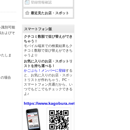
登録情報確認
最近見たお店・スポット
を識別可能
スマートフォン版
報およびそ
クチコミ数順で並び替えができ
ちゃう！
モバイル端末での検索結果もク
チコミ数順で並び替えができち
いたしま
ゃうよ☆
お気に入りのお店・スポットリ
ストを持ち運べる！
かごぶら！メンバーに登録
する
と、お気に入りのお店・スポッ
この場合
トリストが作れちゃう。PC・
スマートフォン共通だから、い
つでもどこでもチェックできる
よ♪
https://www.kagobura.net/