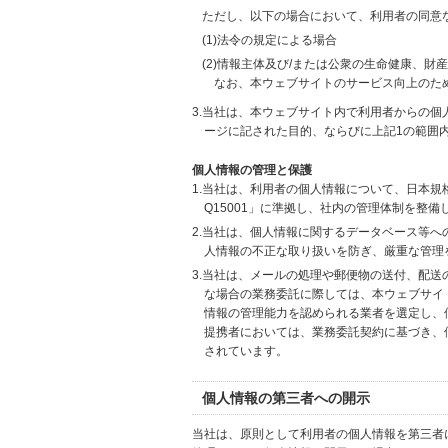
ただし、以下の場合において、利用者の同意
(1)法令の規定による場合
(2)情報主体及び/または公衆の生命健康、
なお、本ウェブサイトのサービス向上のた
3.当社は、本ウェブサイト内で利用者からの
ージに記された目的、ならびに上記1の範囲
個人情報の管理と保護
1.当社は、利用者の個人情報について、日本規
Q15001」に準拠し、社内の管理体制を整
2.当社は、個人情報に関するデータベース等
人情報の不正な取り扱いを防ぎ、厳重な管理
3.当社は、メールの処理や郵便物の送付、配
な場合の業務委託に際しては、本ウェブサイ
情報の管理能力を認められる業者を選定し、
提携者においては、業務委託契約に基づき、
されています。
個人情報の第三者への開示
当社は、原則として利用者の個人情報を第三者