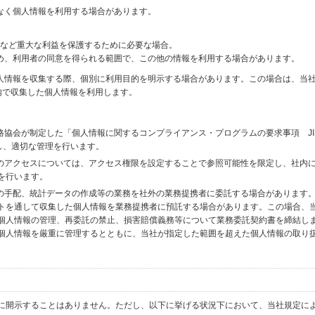
なく個人情報を利用する場合があります。
財産など重大な利益を保護するために必要な場合。
め、利用者の同意を得られる範囲で、この他の情報を利用する場合があります。
個人情報を収集する際、個別に利用目的を明示する場合があります。この場合は、当
内で収集した個人情報を利用します。
格協会が制定した「個人情報に関するコンプライアンス・プログラムの要求事項 JI
備し、適切な管理を行います。
へのアクセスについては、アクセス権限を設定することで参照可能性を限定し、社内
を行います。
送の手配、統計データの作成等の業務を社外の業務提携者に委託する場合があります
トを通して収集した個人情報を業務提携者に預託する場合があります。この場合、
個人情報の管理、再委託の禁止、損害賠償義務等について業務委託契約書を締結し
個人情報を厳重に管理するとともに、当社が指定した範囲を超えた個人情報の取り
に開示することはありません。ただし、以下に挙げる状況下において、当社規定に