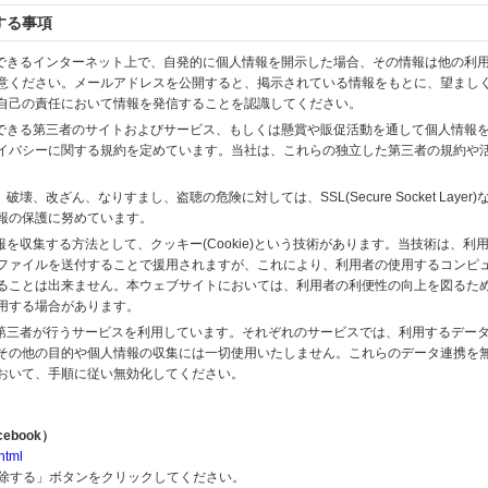
する事項
スできるインターネット上で、自発的に個人情報を開示した場合、その情報は他の利
意ください。メールアドレスを公開すると、掲示されている情報をもとに、望まし
自己の責任において情報を発信することを認識してください。
のできる第三者のサイトおよびサービス、もしくは懸賞や販促活動を通して個人情報
イバシーに関する規約を定めています。当社は、これらの独立した第三者の規約や
、改ざん、なりすまし、盗聴の危険に対しては、SSL(Secure Socket Layer
報の保護に努めています。
を収集する方法として、クッキー(Cookie)という技術があります。当技術は、利
ファイルを送付することで援用されますが、これにより、利用者の使用するコンピ
ることは出来ません。本ウェブサイトにおいては、利用者の利便性の向上を図るた
用する場合があります。
の第三者が行うサービスを利用しています。それぞれのサービスでは、利用するデー
その他の目的や個人情報の収集には一切使用いたしません。これらのデータ連携を
おいて、手順に従い無効化してください。
ebook）
html
解除する」ボタンをクリックしてください。