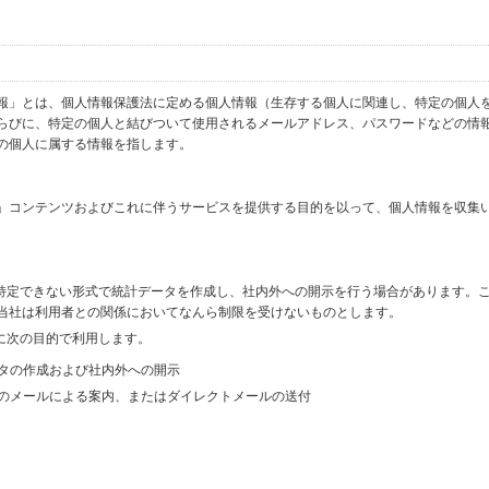
報」とは、個人情報保護法に定める個人情報（生存する個人に関連し、特定の個人
らびに、特定の個人と結びついて使用されるメールアドレス、パスワードなどの情
の個人に属する情報を指します。
」コンテンツおよびこれに伴うサービスを提供する目的を以って、個人情報を収集
を特定できない形式で統計データを作成し、社内外への開示を行う場合があります。
当社は利用者との関係においてなんら制限を受けないものとします。
に次の目的で利用します。
ータの作成および社内外への開示
等のメールによる案内、またはダイレクトメールの送付