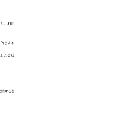
あり、利用
目的とする
社した会社
に関する苦