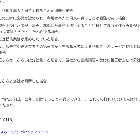
す。
り、利用者本人の同意を得ることが困難な場合。
のために特に必要が認められ、利用者本人の同意を得ることが困難である場合。
の委託を受けた者が、法令に準拠した事務を遂行することに対して協力を伴う必要が
行に支障をきたすおそれがある場合。
または提供業務が定められている場合。
より、広告主や運送業者等の第三者から当該第三者による利用者へのサービス提供を
場合。
譲渡するか、あるいは分社化する場合で、当社から営業譲渡を受けた第三者または分
であると当社が判断した場合。
、情報を訂正、追加、削除することを要求できます。これらの権利および個人情報
ください。
-0118）
ぶら！お問い合わせフォーム