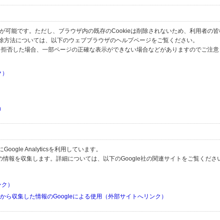
とが可能です。ただし、ブラウザ内の既存のCookieは削除されないため、利用者の
除方法については、以下のウェブブラウザのヘルプページをご覧ください。
の受信を拒否した場合、一部ページの正確な表示ができない場合などがありますのでご注
ク）
）
）
）
gle Analyticsを利用しています。
用して利用者の情報を収集します。詳細については、以下のGoogle社の関連サイトをご覧くださ
リンク）
リから収集した情報のGoogleによる使用（外部サイトへリンク）