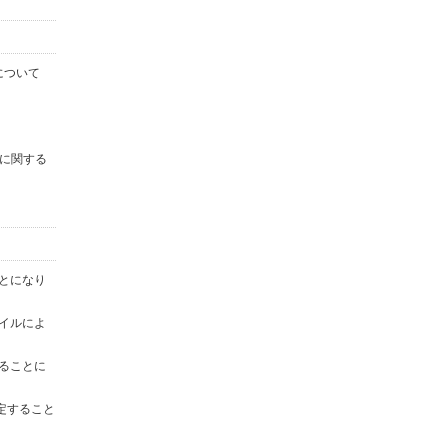
について
に関する
ことになり
ァイルによ
することに
定すること