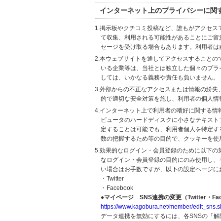
インターネット上のプライバシーに関
1.掲示板やクチコミ投稿など、誰もがアクセ
て収集、利用される可能性があることにご留
セージを受け取る場合もあります。利用者は
2.本ウェブサイトを通してアクセスすること
いる企業等は、当社とは独立した個々のプラ
しては、いかなる義務や責任も負いません。
3.外部からの不正なアクセスまたは情報の紛失、破壊
的で適切な安全対策を施し、利用者の個人情
4.インターネット上で利用者の嗜好に関する情報
ピュータのハードディスクに小さなテキスト
定することは可能でも、利用者個人を特定す
数の把握するため等の目的で、クッキーを使
5.効果的なログイン・会員登録のために以下
なログイン・会員登録の目的にのみ使用し、
い場合はお手数ですが、以下の設定ページに
・Twitter
・Facebook
●マイページ SNS連携の変更（Twitter・Fac
https://www.kagobura.net/member/edit_sns.s
データ連携を無効にするには、各SNSの「