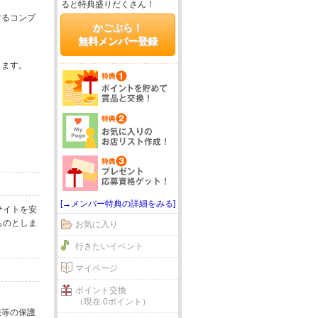
ると特典盛りだくさん！
するコンプ
かごぶら！
無料メンバー登録
じます。
[→メンバー特典の詳細をみる]
サイトを安
ものとしま
お気に入り
行きたいイベント
マイページ
ポイント交換
（現在 0ポイント）
報等の保護