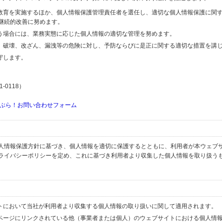
の教育を実施するほか、個人情報保護管理責任者を選任し、適切な個人情報保護に関
継続的改善に努めます。
行う場合には、業務実態に応じた個人情報の適切な管理を努めます。
失、破壊、改ざん、漏洩等の危険に対し、予防ならびに是正に関する適切な措置を講
守します。
-0118）
ぶら！お問い合わせフォーム
人情報保護方針に基づき、個人情報を適切に保護するとともに、利用者が本ウェブ
ライバシーポリシーを定め、これに基づき利用者より収集した個人情報を取り扱う
イトにおいて当社が利用者より収集する個人情報の取り扱いに関して適用されます。
ブページにリンクされている他（事業者または個人）のウェブサイトにおける個人情