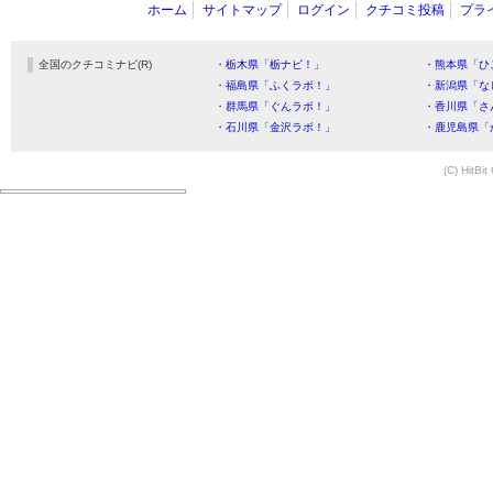
ホーム
サイトマップ
ログイン
クチコミ投稿
プラ
全国のクチコミナビ(R)
・栃木県「栃ナビ！」
・熊本県「ひ
・福島県「ふくラボ！」
・新潟県「な
・群馬県「ぐんラボ！」
・香川県「さ
・石川県「金沢ラボ！」
・鹿児島県「
(C) HitBit