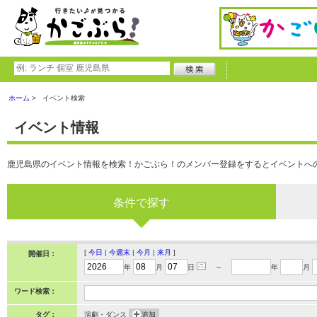
ホーム
イベント検索
イベント情報
鹿児島県のイベント情報を検索！かごぶら！のメンバー登録をするとイベントへ
条件で探す
[
今日
|
今週末
|
今月
|
来月
]
開催日：
年
月
日
～
年
月
ワード検索：
タグ：
演劇・ダンス
追加