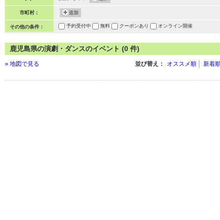
市町村：
追加
予約受付中
無料
クーポンあり
オンライン開催
その他の条件：
鹿児島県の演劇・ダンスのイベント (0 件)
» 地図で見る
並び替え：
オススメ順
新着