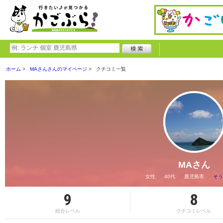
ホーム
MAさんさんのマイページ
クチコミ一覧
MAさん
女性
40代
鹿児島市
そう
9
8
総合レベル
クチコミレベル