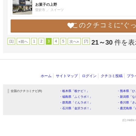
お菓子の上野
曽於市
スイーツ
このクチコミに“ぐ
21～30
件を表示
[1]
1
2
3
4
5
[7]
«前へ
次へ»
ホーム
サイトマップ
ログイン
クチコミ投稿
プラ
全国のクチコミナビ(R)
・栃木県「栃ナビ！」
・熊本県「ひ
・福島県「ふくラボ！」
・新潟県「な
・群馬県「ぐんラボ！」
・香川県「さ
・石川県「金沢ラボ！」
・鹿児島県「
(C) HitBit