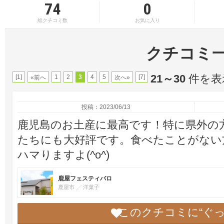
74
0
総クチコミ数
お気に入り
クチコミ
21～30
件を表示
[1]
1
2
3
4
5
[7]
«前へ
次へ»
投稿：2023/06/13
鹿児島のお土産に最高です！特に県外の
たちにも大好評です。食べたことがない
ハマりますよ(^o^)
鹿屋フェスティバロ
鹿屋市
洋菓子
このクチコミに“ぐ