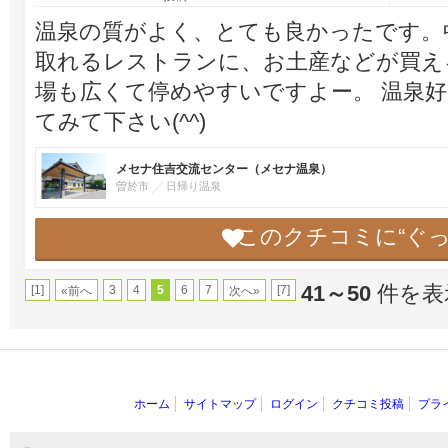
温泉の質がよく、とても良かったです。
取れるレストランに、お土産などが買え
場も広くて停めやすいですよー。 温泉
てみて下さい(^^)
メセナ住吉交流センター（メセナ温泉）
曽於市
日帰り温泉
このクチコミに“ぐ
41～50
件を表示
[1]
3
4
5
6
7
[7]
«前へ
次へ»
ホーム
サイトマップ
ログイン
クチコミ投稿
プラ