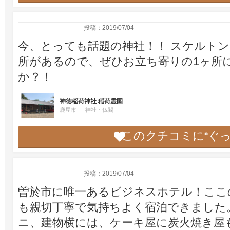
投稿：2019/07/04
今、とっても話題の神社！！ スケルトン(
所があるので、ぜひお立ち寄りの1ヶ所
か？！
神徳稲荷神社 稲荷霊園
鹿屋市
神社・仏閣
このクチコミに“ぐ
投稿：2019/07/04
曽於市に唯一あるビジネスホテル！ここ
も親切丁寧で気持ちよく宿泊できました
ニ、建物横には、ケーキ屋に炭火焼き屋