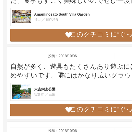
た。食事もすごく美味しいのでぜひ一度
Amaminosato South Villa Garden
谷山
創作洋食
このクチコミに“ぐ
投稿：2018/10/06
自然が多く、遊具もたくさんあり遊ぶに
めやすいです。隣にはかなり広いグラウ
末吉栄楽公園
曽於市
公園
このクチコミに“ぐ
投稿：2018/10/06