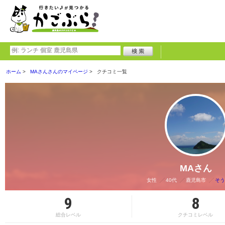
ホーム
MAさんさんのマイページ
クチコミ一覧
MAさん
女性
40代
鹿児島市
そう
9
8
総合レベル
クチコミレベル