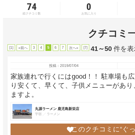
74
0
総クチコミ数
お気に入り
クチコミ
41～50
件を表示
[1]
3
4
5
6
7
[7]
«前へ
次へ»
投稿：2019/07/04
家族連れで行くにはgood！！ 駐車場も
り安くて、早くて、子供メニューがあり
ますよ。
丸源ラーメン 鹿児島新栄店
宇宿
ラーメン
このクチコミに“ぐ