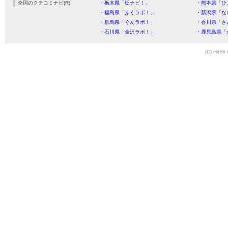
全国のクチコミナビ(R)
・栃木県「栃ナビ！」
・熊本県「ひ
・福島県「ふくラボ！」
・新潟県「な
・群馬県「ぐんラボ！」
・香川県「さ
・石川県「金沢ラボ！」
・鹿児島県「
(C) HitBit