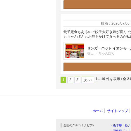
投稿：2020/07/06
餃子定食もあるので餃子大好き娘が喜んでた
もちゃんぽんもお酢をかけて食べるのが私
リンガーハット イオンモー
谷山
ちゃんぽん
1～10
件を表示 / 全
2
1
2
3
次へ»
ホーム
サイトマップ
全国のクチコミナビ(R)
・栃木県「栃ナ
・福島県「ふく