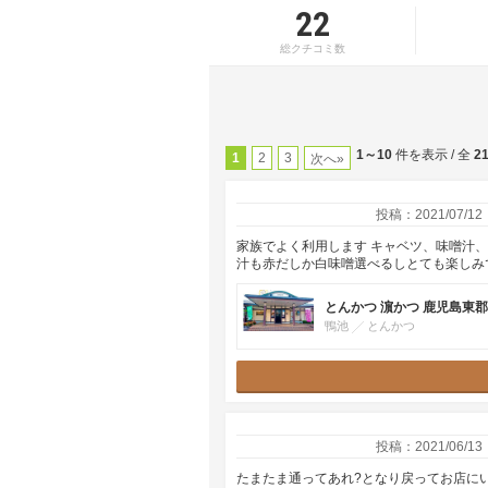
22
総クチコミ数
1～10
件を表示 / 全
2
1
2
3
次へ»
投稿：2021/07/12
家族でよく利用します キャベツ、味噌汁
汁も赤だしか白味噌選べるしとても楽しみ
とんかつ 濵かつ 鹿児島東
鴨池
とんかつ
投稿：2021/06/13
たまたま通ってあれ?となり戻ってお店に