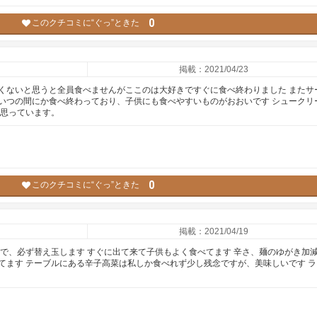
0
このクチコミに“ぐっ”ときた
掲載：2021/04/23
くないと思うと全員食べませんがここのは大好きですぐに食べ終わりました またサ
いつの間にか食べ終わっており、子供にも食べやすいものがおおいです シュークリ
と思っています。
0
このクチコミに“ぐっ”ときた
掲載：2021/04/19
りで、必ず替え玉します すぐに出て来て子供もよく食べてます 辛さ、麺のゆがき加
てます テーブルにある辛子高菜は私しか食べれず少し残念ですが、美味しいです ラ