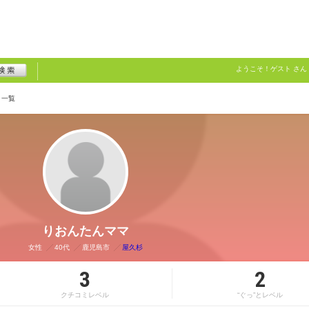
ようこそ！
ゲスト
さん
ミ一覧
りおんたんママ
女性
40代
鹿児島市
屋久杉
3
2
クチコミレベル
“ぐっ”とレベル