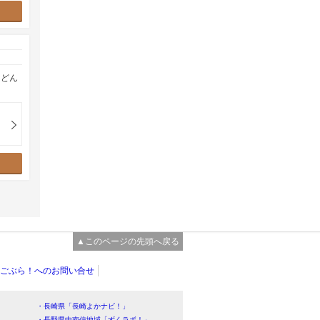
うどん
▲このページの先頭へ戻る
ごぶら！へのお問い合せ
・長崎県「長崎よかナビ！」
・長野県中南信地域「ずくラボ！」