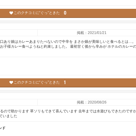
0
このクチコミに“ぐっ”ときた
掲載：2021/01/21
辛口あり娘はカレーあまりたべないので中辛を まさか娘が美味しいと食べるとは…。
でお子様カレー食べようねと約束しました。 最初甘く後から辛みが ホテルのカレー
1
このクチコミに“ぐっ”ときた
掲載：2020/08/26
あるので助かります 草ソリもできて喜んでいます 去年までは水遊びもできたのです
ていました
ンド