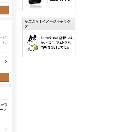
かごぶら！イメージキャラク
ター
ービ
ーム
減が選
ーメ