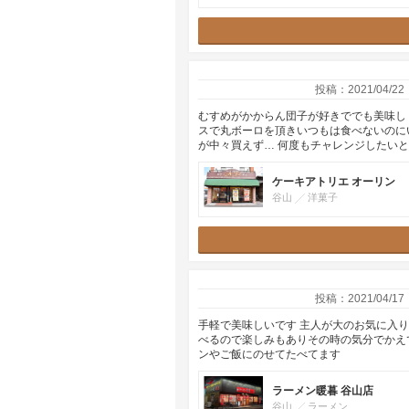
投稿：2021/04/22
むすめがかからん団子が好きででも美味し
スで丸ボーロを頂きいつもは食べないのに
が中々買えず… 何度もチャレンジしたい
ケーキアトリエ オーリン
谷山
洋菓子
投稿：2021/04/17
手軽で美味しいです 主人が大のお気に入
べるので楽しみもありその時の気分でかえ
ンやご飯にのせてたべてます
ラーメン暖暮 谷山店
谷山
ラーメン