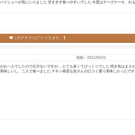
もパイシューが気にいりました 甘すぎず食べやすいでした 今度はチーズケーキ、れ
1
このクチコミに“ぐっ”ときた
掲載：2021/04/23
たがお一人でしたので仕方ないですが… とても多くてびっくりでした 焼き魚はまさ
も美味しいし、二人で食べました チキン南蛮も皆さんの口コミ通り美味しかったです