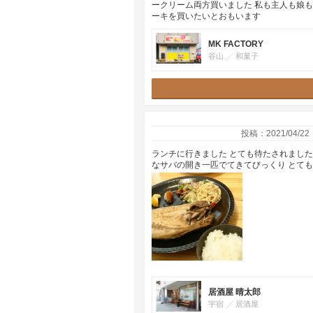
ークリーム両方買いました 私も主人も娘
ーキを買いたいとおもいます
MK FACTORY
谷山
和菓子
投稿：2021/04/22
ランチに行きました とても待たされまし
なサバの開き一匹でてきてびっくり とて
居酒屋 晴太郎
宇宿
居酒屋