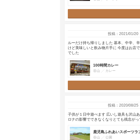
投稿：2021/01/20
ルーだけ持ち帰りしました 基本、中辛、
けど美味しいと飲み物片手に 今度はお店
でした
100時間カレー
谷山
カレー
投稿：2020/08/25
子供が１日中遊べます 広いし遊具も沢山
ロナの影響でできなくなりとても残念がっ
鹿児島ふれあいスポーツラ
谷山
公園