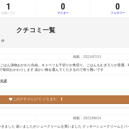
1
0
0
お気に入り
マスター
フォロワー
クチコミ一覧
1
件
掲載：2021/07/13
、ごはん漬物おかわり自由。キャベツも千切りか角切り。ごはんもむぎ入りか普通、
で毎回おかわりします 温かい物を運んでくださるので有り難いです
郡元店
1
このクチコミに“ぐっ”ときた
掲載：2021/06/14
いきました 迷いましたがシュークリームを買いました クッキーシュークリームとパ