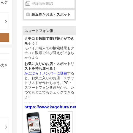
もんケ
登録情報確認
最近見たお店・スポット
スマートフォン版
クチコミ数順で並び替えができ
ちゃう！
モバイル端末での検索結果もク
チコミ数順で並び替えができち
ゃうよ☆
お気に入りのお店・スポットリ
か大き
ストを持ち運べる！
かごぶら！メンバーに登録
する
と、お気に入りのお店・スポッ
トリストが作れちゃう。PC・
スマートフォン共通だから、い
つでもどこでもチェックできる
よ♪
https://www.kagobura.net/