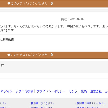
0
このクチコミに“ぐっ”ときた
掲載：2020/07/07
べます。ちゃんぽんは食べないので助かります。 10個の餃子もペロリです。 皿
は好きです
ル鹿児島店
0
このクチコミに“ぐっ”ときた
1
件
ログイン
クチコミ投稿
プライバシーポリシー
リンク
規約
運営会社
か
ビ！」
・熊本県「ひごなび！」
・静岡県「静岡ナビっち！」
ラボ！」
・新潟県「なじらぼ！」
・岐阜県「ギフコミ！」