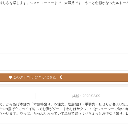
味しさを増します。シメのコーヒーまで、大満足です。やっと念願かなったルドー
0
このクチコミに“ぐっ”ときた
掲載：2020/03/09
て、からあげ本舗の「本舗特盛り」を注文。塩唐揚げ・手羽先・せせりが各300gと
アツの揚げ立てのイイ匂いでお腹がグー。まわりはサクッ、中はジューシーで熱い
ちゃいます。やっぱ、たっぷり入っていて単品で買うよりちょっとお得な「盛り」