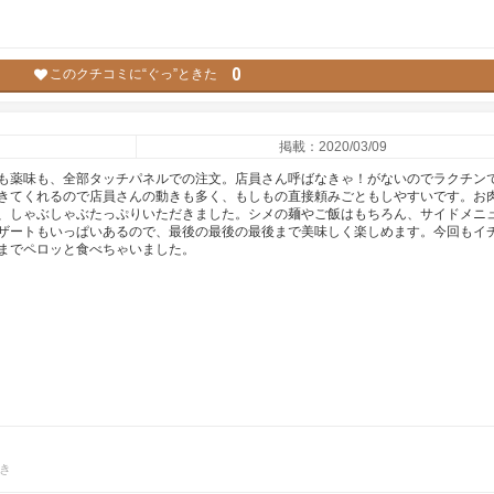
0
このクチコミに“ぐっ”ときた
掲載：2020/03/09
も薬味も、全部タッチパネルでの注文。店員さん呼ばなきゃ！がないのでラクチン
きてくれるので店員さんの動きも多く、もしもの直接頼みごともしやすいです。お
、しゃぶしゃぶたっぷりいただきました。シメの麺やご飯はもちろん、サイドメニ
ザートもいっぱいあるので、最後の最後の最後まで美味しく楽しめます。今回もイ
までペロッと食べちゃいました。
き