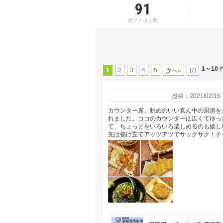
91
総クチコミ数
1～10
件
1
2
3
4
5
[7]
次へ»
投稿：2021/02/15
カウンター席、眺めのいい真ん中の厨房を
れました。ココのカウンターは広くてゆっ
て、ちょっとをいろいろ楽しめるのも嬉し
先は揚げ立てアッツアツでサックサク！チ