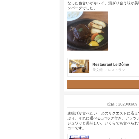
なった色合いがキレイ。混ざり合う味が美
ンバーグでした。
Restaurant Le Dôme
天文館
レストラン
投稿：2020/03/09
唐揚げが食べたい！とのリクエストに応え
ぷり。それに選べる1パック付き。アッツ
ジュワッと美味しい。いくらでも食べられ
コーです。