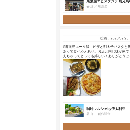
居酒屋エビスクジラ 鹿児島
谷山
居酒屋
投稿：2020/09/23
#鹿児島エール飯 ピザと明太子パスタと
あって食べ応えあり。お店と同じ味が家で
えちゃってとっても嬉しい！ありがとうご
珈琲マルシェby伊太利亜
谷山
創作洋食