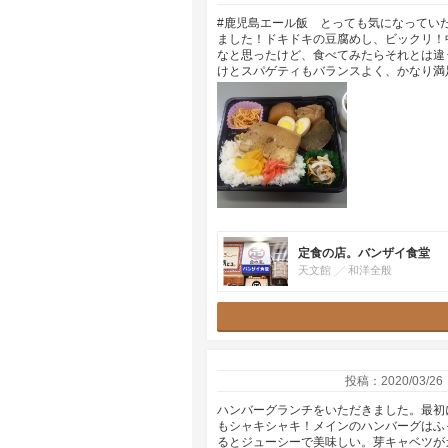
#鹿児島エール飯 とっても気になってい
ました！ドキドキの豆腐めし、ビックリ！
なと思ったけど、食べてみたらそれとは違
けとスパゲティもバランスよく、かなり満
定食の店。バンザイ食堂
天文館
和洋全般
投稿：2020/03/26
ハンバーグランチをいただきました。最初
もシャキシャキ！メインのハンバーグはふ
るとジューシーで美味しい。芽キャベツが