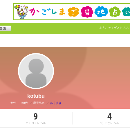
ようこそ！
ゲスト
さん
kotubu
女性
50代
鹿児島市
あくまき
9
4
クチコミレベル
“ぐっ”とレベル