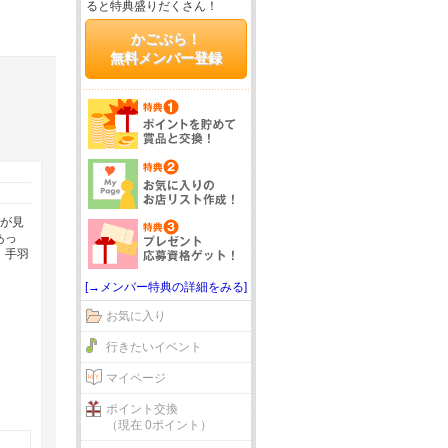
ると特典盛りだくさん！
かごぶら！
無料メンバー登録
のが見
あっ
！手羽
[→メンバー特典の詳細をみる]
お気に入り
行きたいイベント
マイページ
ポイント交換
（現在 0ポイント）