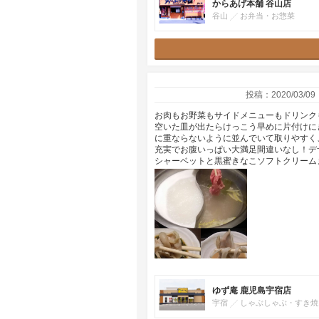
からあげ本舗 谷山店
谷山
お弁当・お惣菜
投稿：2020/03/09
お肉もお野菜もサイドメニューもドリンク
空いた皿が出たらけっこう早めに片付けに
に重ならないように並んでいて取りやすく
充実でお腹いっぱい大満足間違いなし！デ
シャーベットと黒蜜きなこソフトクリーム
ゆず庵 鹿児島宇宿店
宇宿
しゃぶしゃぶ・すき焼