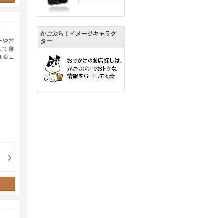
かごぶら！イメージキャラク
チや丼
ター
して食
れるこ