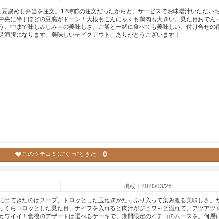
た豆腐めし弁当を注文。12時前の注文だったからと、サービスでお味噌汁いただい
中央に半丁ほどの豆腐がドーン！大根もこんにゃくも鶏肉も大きい。見た目おでん
う、中まで味しみしみ～の美味しさ。ご飯と一緒に食べても美味しい。付け合せの
足満腹になります。美味しいテイクアウト、ありがとうございます！
0
このクチコミに“ぐっ”ときた
掲載：2020/03/26
に出てきたのはスープ、トロッとした玉ねぎがたっぷり入って染み渡る美味しさ。
っくらコロッとした見た目、ナイフを入れると肉汁がジュワ～と溢れて、アツアツ
カワイイ！食後のデザートは選べるケーキで、期間限定のイチゴのムースを。何層