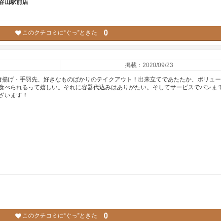
谷山駅前店
0
このクチコミに“ぐっ”ときた
掲載：2020/09/23
唐揚げ・手羽先、好きなものばかりのテイクアウト！出来立てであたたか、ボリュ
食べられるって嬉しい。それに容器代込みはありがたい。そしてサービスでパンま
ざいます！
0
このクチコミに“ぐっ”ときた