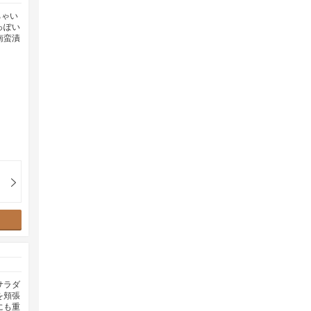
ちゃい
っぽい
南蛮漬
サラダ
を頬張
にも重