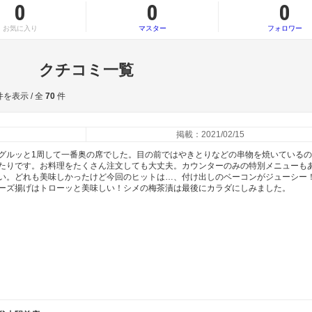
0
0
0
お気に入り
マスター
フォロワー
クチコミ一覧
を表示 / 全
70
件
掲載：2021/02/15
グルッと1周して一番奥の席でした。目の前ではやきとりなどの串物を焼いている
たりです。お料理をたくさん注文しても大丈夫。カウンターのみの特別メニューも
い。どれも美味しかったけど今回のヒットは…、付け出しのベーコンがジューシー
ーズ揚げはトローッと美味しい！シメの梅茶漬は最後にカラダにしみました。