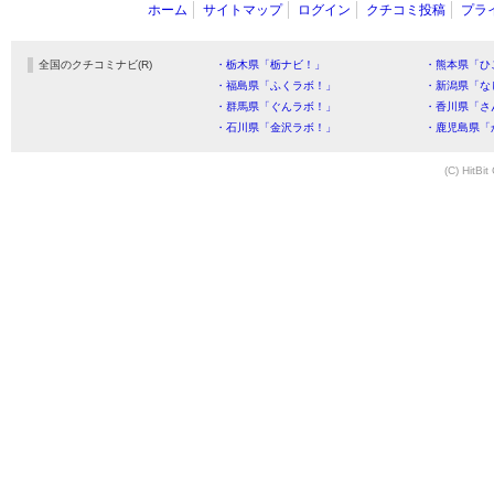
ホーム
サイトマップ
ログイン
クチコミ投稿
プラ
全国のクチコミナビ(R)
・栃木県「栃ナビ！」
・熊本県「ひ
・福島県「ふくラボ！」
・新潟県「な
・群馬県「ぐんラボ！」
・香川県「さ
・石川県「金沢ラボ！」
・鹿児島県「
(C) HitBit