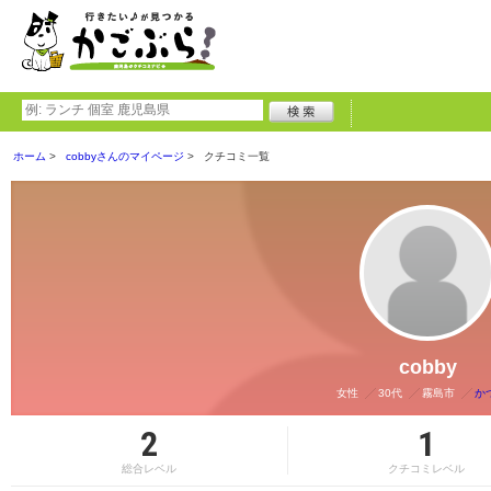
ホーム
cobbyさんのマイページ
クチコミ一覧
cobby
女性
30代
霧島市
か
2
1
総合レベル
クチコミレベル