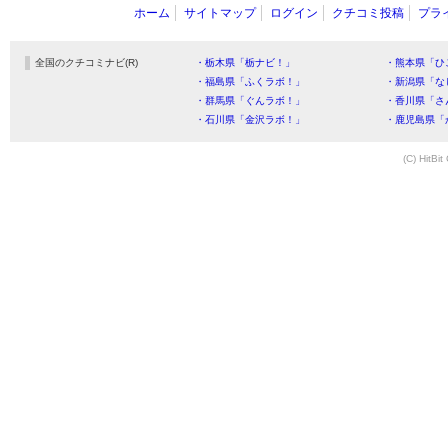
ホーム
サイトマップ
ログイン
クチコミ投稿
プラ
全国のクチコミナビ(R)
・栃木県「栃ナビ！」
・熊本県「ひ
・福島県「ふくラボ！」
・新潟県「な
・群馬県「ぐんラボ！」
・香川県「さ
・石川県「金沢ラボ！」
・鹿児島県「
(C) HitBit