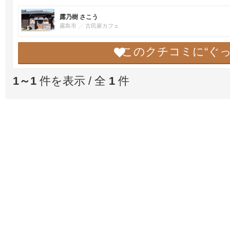
露乃樹 さこう
霧島市
古民家カフェ
このクチコミに“ぐ
1～1
件を表示 / 全
1
件