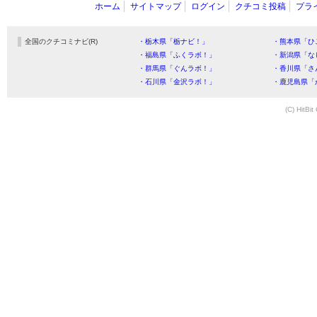
ホーム
サイトマップ
ログイン
クチコミ投稿
プラ
全国のクチコミナビ(R)
・栃木県「栃ナビ！」
・熊本県「ひ
・福島県「ふくラボ！」
・新潟県「な
・群馬県「ぐんラボ！」
・香川県「さ
・石川県「金沢ラボ！」
・鹿児島県「
(C) HitBit