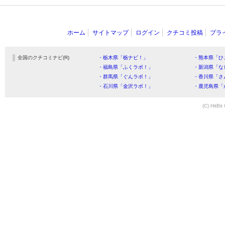
ホーム
サイトマップ
ログイン
クチコミ投稿
プラ
全国のクチコミナビ(R)
・栃木県「栃ナビ！」
・熊本県「ひ
・福島県「ふくラボ！」
・新潟県「な
・群馬県「ぐんラボ！」
・香川県「さ
・石川県「金沢ラボ！」
・鹿児島県「
(C) HitBit