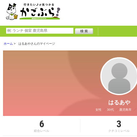
ホーム
はるあやさんのマイページ
はるあや
女性
30代
鹿児島市
6
3
総合レベル
クチコミレベル