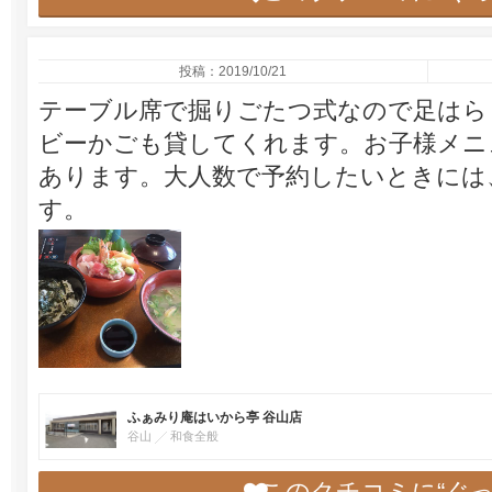
投稿：2019/10/21
テーブル席で掘りごたつ式なので足はら
ビーかごも貸してくれます。お子様メニ
あります。大人数で予約したいときには
す。
ふぁみり庵はいから亭 谷山店
谷山
和食全般