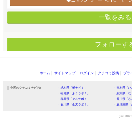
一覧をみる
フォローす
ホーム
サイトマップ
ログイン
クチコミ投稿
プラ
全国のクチコミナビ(R)
・栃木県「栃ナビ！」
・熊本県「ひ
・福島県「ふくラボ！」
・新潟県「な
・群馬県「ぐんラボ！」
・香川県「さ
・石川県「金沢ラボ！」
・鹿児島県「
(C) HitBit