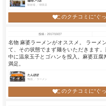
珈琲いづみ
騎射場
喫茶店
このクチコミに“ぐ
投稿：2017/10/27
名物 麻婆ラーメンがオススメ。 ラーメ
て、その状態でまず麺をいただきます。
中に温泉玉子とゴハンを投入。麻婆豆腐
満足。
たんぽぽ
鴨池
ラーメン
このクチコミに“ぐ