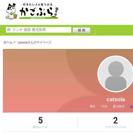
ホーム
catsolaさんのマイページ
catsola
男性
70代
鹿児島市
あ
5
2
総合レベル
クチコミレベル