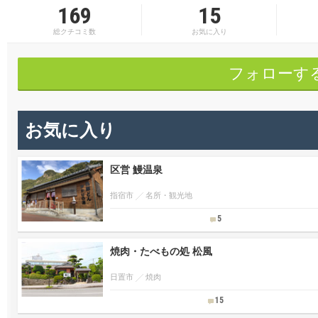
169
15
総クチコミ数
お気に入り
フォローす
お気に入り
区営 鰻温泉
指宿市
名所・観光地
5
焼肉・たべもの処 松風
日置市
焼肉
15