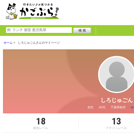
ホーム
しろじゅごんさんのマイページ
しろじゅごん
女性
30代
千葉県柏市
か
18
13
総合レベル
クチコミレベル