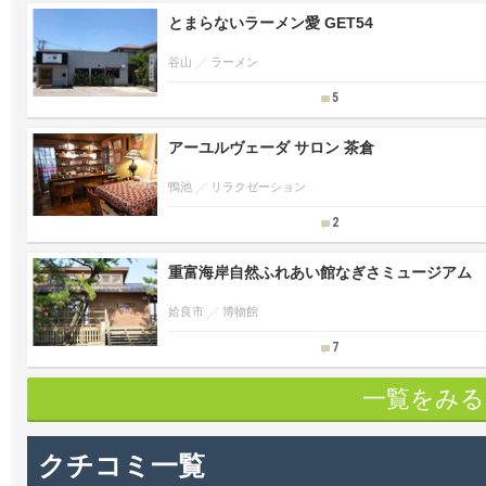
とまらないラーメン愛 GET54
谷山
ラーメン
5
アーユルヴェーダ サロン 茶倉
鴨池
リラクゼーション
2
重富海岸自然ふれあい館なぎさミュージアム
姶良市
博物館
7
一覧をみる
クチコミ一覧