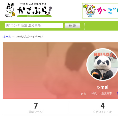
ホーム
t-maiさんのマイページ
t-mai
女性
40代
鹿児島市
7
4
総合レベル
クチコミレベル