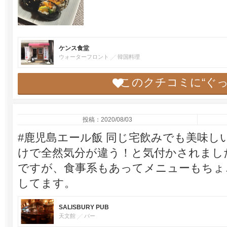
ケンス食堂
ウォーターフロント
韓国料理
このクチコミに“ぐ
投稿：2020/08/03
#鹿児島エール飯 同じ宅飲みでも美味し
けで全然気分が違う！と気付かされまし
ですが、食事系もあってメニューもちょ
してます。
SALISBURY PUB
天文館
バー