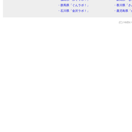
・群馬県「ぐんラボ！」
・香川県「さ
・石川県「金沢ラボ！」
・鹿児島県「
(C) HitBit