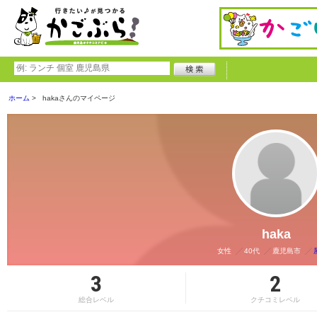
ホーム
hakaさんのマイページ
haka
女性
40代
鹿児島市
3
2
総合レベル
クチコミレベル