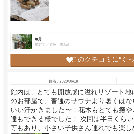
魚芳
垂水市
鮮魚・加工品
このクチコミに“ぐ
投稿：2020/06/18
館内は、とても開放感に溢れリゾート地
のお部屋で、普通のサウナより暑くはな
いい汗かきました〜！花木もとても癒や
達もできる様でした！ 次回は半日くらい
等もあり、小さい子供さん連れでも楽し