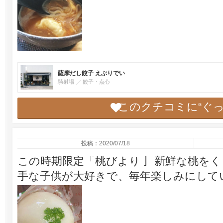
薩摩だし餃子 えぶりでい
騎射場
餃子・点心
このクチコミに“ぐ
投稿：2020/07/18
この時期限定「桃びより亅 新鮮な桃をく
手な子供が大好きで、毎年楽しみにして