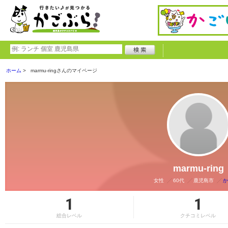
ホーム
marmu-ringさんのマイページ
marmu-ring
女性
60代
鹿児島市
か
1
1
総合レベル
クチコミレベル