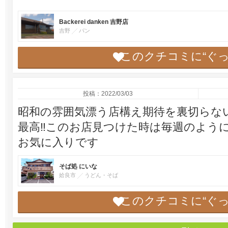
Backerei danken 吉野店
吉野
パン
このクチコミに“ぐ
投稿：2022/03/03
昭和の雰囲気漂う店構え期待を裏切らな
最高‼️このお店見つけた時は毎週のよう
お気に入りです
そば処 にいな
姶良市
うどん・そば
このクチコミに“ぐ