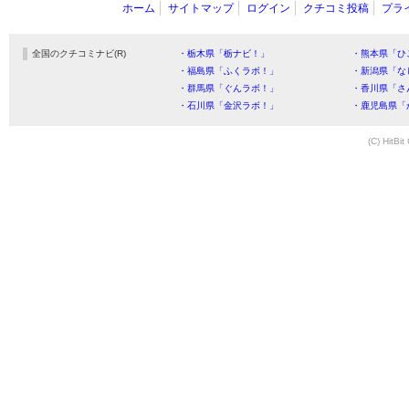
ホーム
サイトマップ
ログイン
クチコミ投稿
プラ
全国のクチコミナビ(R)
・栃木県「栃ナビ！」
・熊本県「ひ
・福島県「ふくラボ！」
・新潟県「な
・群馬県「ぐんラボ！」
・香川県「さ
・石川県「金沢ラボ！」
・鹿児島県「
(C) HitBit