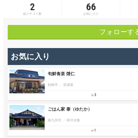
2
66
総クチコミ数
お気に入り
フォローす
お気に入り
旬鮮食楽 燵仁
枕崎市
居酒屋
3
ごはん家 泰（ゆたか）
南九州市
和洋全般
1