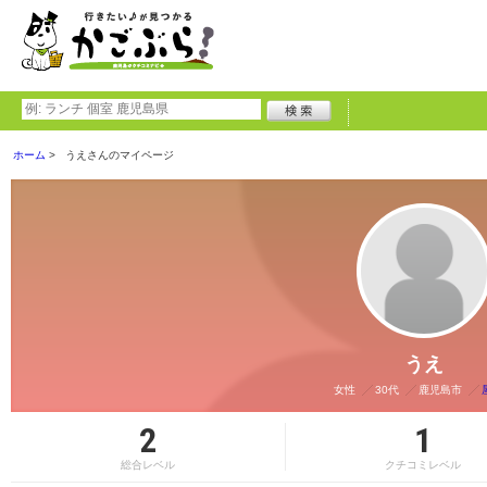
ホーム
うえさんのマイページ
うえ
女性
30代
鹿児島市
2
1
総合レベル
クチコミレベル