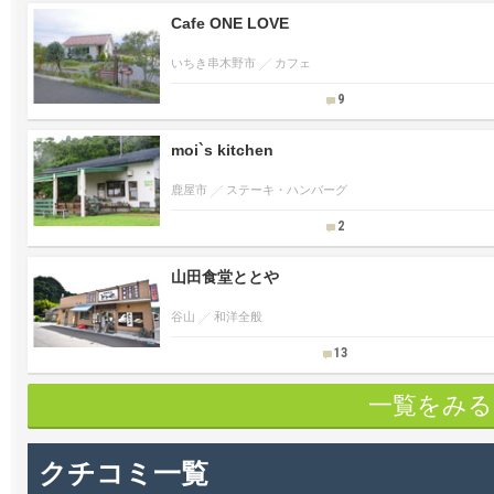
Cafe ONE LOVE
いちき串木野市
カフェ
9
moi`s kitchen
鹿屋市
ステーキ・ハンバーグ
2
山田食堂ととや
谷山
和洋全般
13
一覧をみる
クチコミ一覧