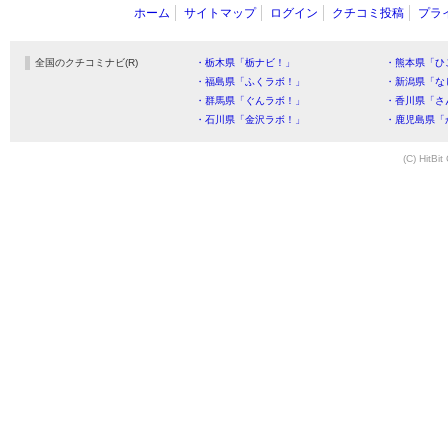
ホーム
サイトマップ
ログイン
クチコミ投稿
プラ
全国のクチコミナビ(R)
・栃木県「栃ナビ！」
・熊本県「ひ
・福島県「ふくラボ！」
・新潟県「な
・群馬県「ぐんラボ！」
・香川県「さ
・石川県「金沢ラボ！」
・鹿児島県「
(C) HitBit