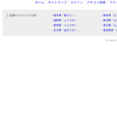
ホーム
サイトマップ
ログイン
クチコミ投稿
プラ
全国のクチコミナビ(R)
・栃木県「栃ナビ！」
・熊本県「ひ
・福島県「ふくラボ！」
・新潟県「な
・群馬県「ぐんラボ！」
・香川県「さ
・石川県「金沢ラボ！」
・鹿児島県「
(C) HitBit