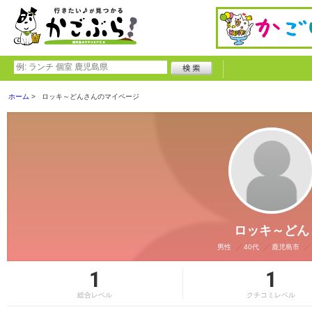
ホーム
ロッキ～どんさんのマイページ
ロッキ～どん
男性
40代
鹿児島市
1
1
総合レベル
クチコミレベル