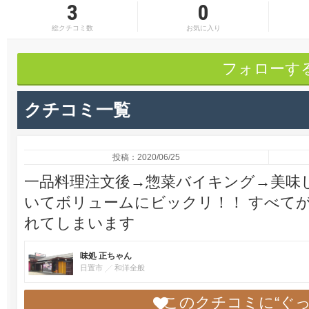
3
0
総クチコミ数
お気に入り
フォローす
クチコミ一覧
投稿：2020/06/25
一品料理注文後→惣菜バイキング→美味
いてボリュームにビックリ！！ すべて
れてしまいます
味処 正ちゃん
日置市
和洋全般
このクチコミに“ぐ