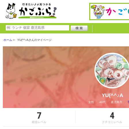
ホーム
YU(^^♪Aさんのマイページ
YU(^^♪A
女性
40代
鹿児島市
7
4
総合レベル
クチコミレベル