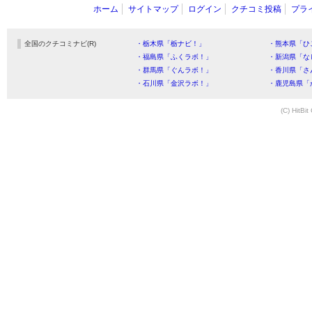
ホーム
サイトマップ
ログイン
クチコミ投稿
プラ
全国のクチコミナビ(R)
・栃木県「栃ナビ！」
・熊本県「ひ
・福島県「ふくラボ！」
・新潟県「な
・群馬県「ぐんラボ！」
・香川県「さ
・石川県「金沢ラボ！」
・鹿児島県「
(C) HitBit