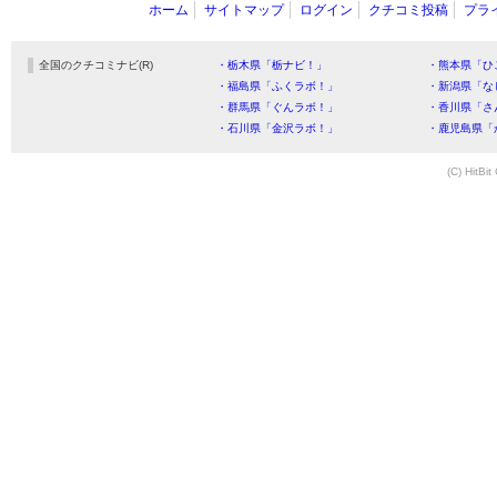
ホーム
サイトマップ
ログイン
クチコミ投稿
プラ
全国のクチコミナビ(R)
・栃木県「栃ナビ！」
・熊本県「ひ
・福島県「ふくラボ！」
・新潟県「な
・群馬県「ぐんラボ！」
・香川県「さ
・石川県「金沢ラボ！」
・鹿児島県「
(C) HitBit