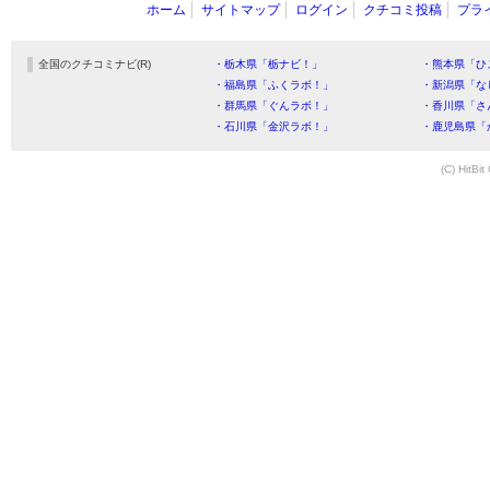
ホーム
サイトマップ
ログイン
クチコミ投稿
プラ
全国のクチコミナビ(R)
・栃木県「栃ナビ！」
・熊本県「ひ
・福島県「ふくラボ！」
・新潟県「な
・群馬県「ぐんラボ！」
・香川県「さ
・石川県「金沢ラボ！」
・鹿児島県「
(C) HitBit