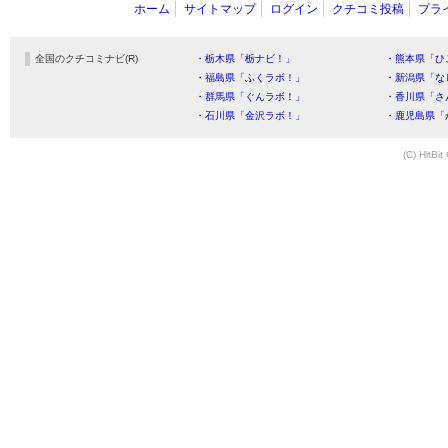
ホーム
サイトマップ
ログイン
クチコミ投稿
プラ
全国のクチコミナビ(R)
・栃木県「栃ナビ！」
・熊本県「ひ
・福島県「ふくラボ！」
・新潟県「な
・群馬県「ぐんラボ！」
・香川県「さ
・石川県「金沢ラボ！」
・鹿児島県「
(C) HitBit