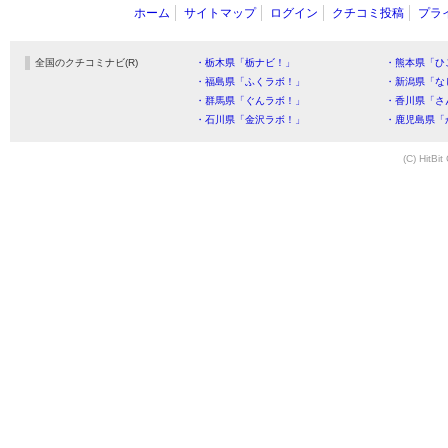
ホーム
サイトマップ
ログイン
クチコミ投稿
プラ
全国のクチコミナビ(R)
・栃木県「栃ナビ！」
・熊本県「ひ
・福島県「ふくラボ！」
・新潟県「な
・群馬県「ぐんラボ！」
・香川県「さ
・石川県「金沢ラボ！」
・鹿児島県「
(C) HitBit