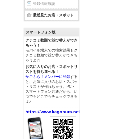
登録情報確認
最近見たお店・スポット
スマートフォン版
クチコミ数順で並び替えができ
ちゃう！
モバイル端末での検索結果もク
チコミ数順で並び替えができち
ゃうよ☆
お気に入りのお店・スポットリ
ストを持ち運べる！
かごぶら！メンバーに登録
する
と、お気に入りのお店・スポッ
トリストが作れちゃう。PC・
スマートフォン共通だから、い
つでもどこでもチェックできる
よ♪
https://www.kagobura.net/