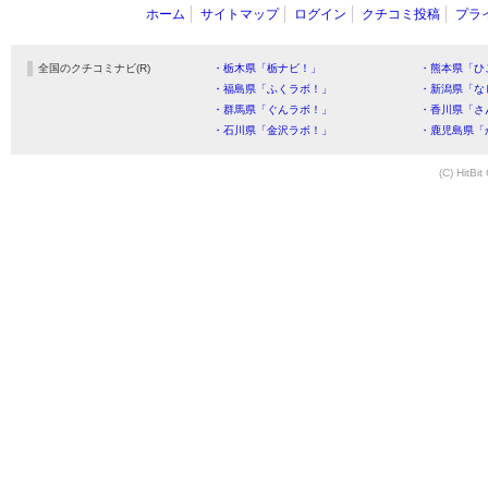
ホーム
サイトマップ
ログイン
クチコミ投稿
プラ
全国のクチコミナビ(R)
・栃木県「栃ナビ！」
・熊本県「ひ
・福島県「ふくラボ！」
・新潟県「な
・群馬県「ぐんラボ！」
・香川県「さ
・石川県「金沢ラボ！」
・鹿児島県「
(C) HitBit