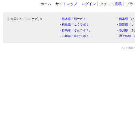
ホーム
サイトマップ
ログイン
クチコミ投稿
プラ
全国のクチコミナビ(R)
・栃木県「栃ナビ！」
・熊本県「ひ
・福島県「ふくラボ！」
・新潟県「な
・群馬県「ぐんラボ！」
・香川県「さ
・石川県「金沢ラボ！」
・鹿児島県「
(C) HitBit