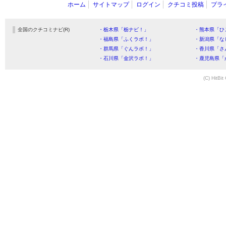
ホーム
サイトマップ
ログイン
クチコミ投稿
プラ
全国のクチコミナビ(R)
・栃木県「栃ナビ！」
・熊本県「ひ
・福島県「ふくラボ！」
・新潟県「な
・群馬県「ぐんラボ！」
・香川県「さ
・石川県「金沢ラボ！」
・鹿児島県「
(C) HitBit