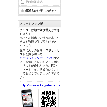
登録情報確認
最近見たお店・スポット
スマートフォン版
クチコミ数順で並び替えができ
ちゃう！
モバイル端末での検索結果もク
チコミ数順で並び替えができち
ゃうよ☆
お気に入りのお店・スポットリ
ストを持ち運べる！
かごぶら！メンバーに登録
する
と、お気に入りのお店・スポッ
トリストが作れちゃう。PC・
スマートフォン共通だから、い
つでもどこでもチェックできる
よ♪
https://www.kagobura.net/