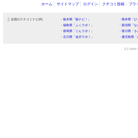
ホーム
サイトマップ
ログイン
クチコミ投稿
プラ
全国のクチコミナビ(R)
・栃木県「栃ナビ！」
・熊本県「ひ
・福島県「ふくラボ！」
・新潟県「な
・群馬県「ぐんラボ！」
・香川県「さ
・石川県「金沢ラボ！」
・鹿児島県「
(C) HitBit