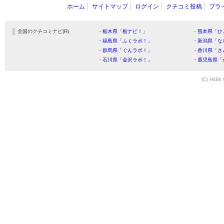
ホーム
サイトマップ
ログイン
クチコミ投稿
プラ
全国のクチコミナビ(R)
・栃木県「栃ナビ！」
・熊本県「ひ
・福島県「ふくラボ！」
・新潟県「な
・群馬県「ぐんラボ！」
・香川県「さ
・石川県「金沢ラボ！」
・鹿児島県「
(C) HitBit