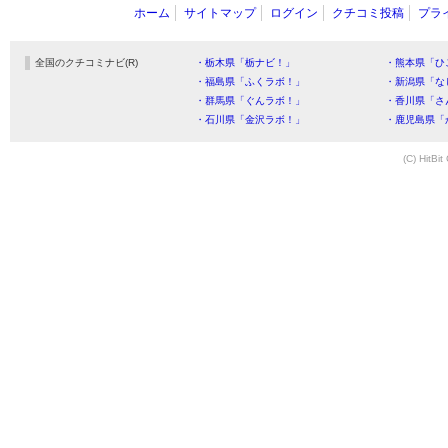
ホーム
サイトマップ
ログイン
クチコミ投稿
プラ
全国のクチコミナビ(R)
・栃木県「栃ナビ！」
・熊本県「ひ
・福島県「ふくラボ！」
・新潟県「な
・群馬県「ぐんラボ！」
・香川県「さ
・石川県「金沢ラボ！」
・鹿児島県「
(C) HitBit