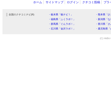
ホーム
サイトマップ
ログイン
クチコミ投稿
プラ
全国のクチコミナビ(R)
・栃木県「栃ナビ！」
・熊本県「ひ
・福島県「ふくラボ！」
・新潟県「な
・群馬県「ぐんラボ！」
・香川県「さ
・石川県「金沢ラボ！」
・鹿児島県「
(C) HitBit