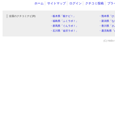
ホーム
サイトマップ
ログイン
クチコミ投稿
プラ
全国のクチコミナビ(R)
・栃木県「栃ナビ！」
・熊本県「ひ
・福島県「ふくラボ！」
・新潟県「な
・群馬県「ぐんラボ！」
・香川県「さ
・石川県「金沢ラボ！」
・鹿児島県「
(C) HitBit