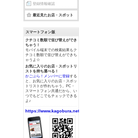
登録情報確認
最近見たお店・スポット
スマートフォン版
クチコミ数順で並び替えができ
ちゃう！
モバイル端末での検索結果もク
チコミ数順で並び替えができち
ゃうよ☆
お気に入りのお店・スポットリ
ストを持ち運べる！
かごぶら！メンバーに登録
する
と、お気に入りのお店・スポッ
トリストが作れちゃう。PC・
スマートフォン共通だから、い
つでもどこでもチェックできる
よ♪
https://www.kagobura.net/