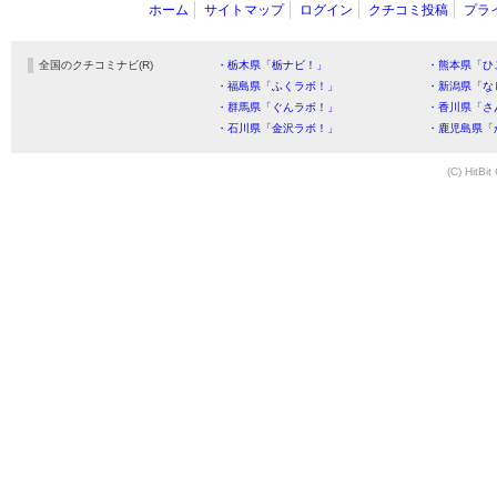
ホーム
サイトマップ
ログイン
クチコミ投稿
プラ
全国のクチコミナビ(R)
・栃木県「栃ナビ！」
・熊本県「ひ
・福島県「ふくラボ！」
・新潟県「な
・群馬県「ぐんラボ！」
・香川県「さ
・石川県「金沢ラボ！」
・鹿児島県「
(C) HitBit