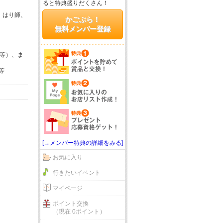
ると特典盛りだくさん！
、はり師、
かごぶら！
無料メンバー登録
コ等）、ま
等
[→メンバー特典の詳細をみる]
お気に入り
行きたいイベント
マイページ
ポイント交換
（現在 0ポイント）