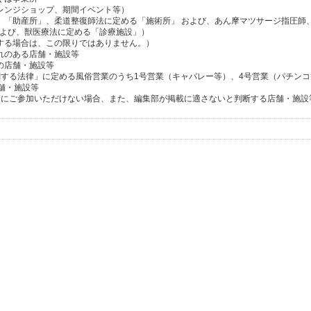
レンジショップ、期間イベント等）
所」「助産所」、柔道整復師法に定める「施術所」 および、あん摩マツサージ指圧師
および、獣医療法に定める「診療施設」）
介する場合は、この限りではありません。）
れのある店舗・施設等
の店舗・施設等
関する法律」に定める風俗営業のうち1号営業（キャバレー等）、4号営業（パチン
舗・施設等
ン」にご参加いただけない場合、また、編集部が掲載に適さないと判断する店舗・施設