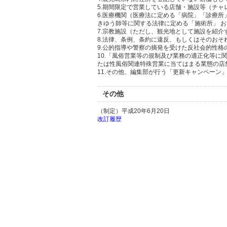
5.期間限定で営業している店舗・施設等（チャ
6.医療機関（医療法に定める「病院」「診療
きゆう師等に関する法律に定める「施術所」 
7.宗教施設（ただし、観光地として施設を紹
8.法律、条例、条約に違反、もしくはそのおそ
9.公的指導や警察の摘発を受けた反社会的性格
10.「風俗営業等の規制及び業務の適正化等に
たは性風俗関連特殊営業に当てはまる業態の店
11.その他、編集部が行う「更新キャンペー
その他
（制定）平成20年6月20日
改訂履歴