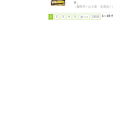
す。
（霧島市 / お土産・名産品 /
1～10
件
1
2
3
4
5
[303]
次へ»