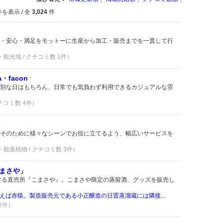
を表示 / 全
3,024
件
・安心・満足をモットーに生産から加工・販売までを一貫して行
・観光地 / クチコミ数 1件）
a・facon
別な日はもちろん、日常でも気負わず利用できるカジュアルな雰
クチコミ数 4件）
そのために様々なシーンでお役に立てるよう、幅広いサービスを
・観葉植物 / クチコミ数 3件）
まさや」
する直売所『こまさや』。こまさや限定の蒸留酒、グッズを販売し
えば赤猿。製造販売元である小正醸造の日置蒸溜蔵には隣接...
 2件）