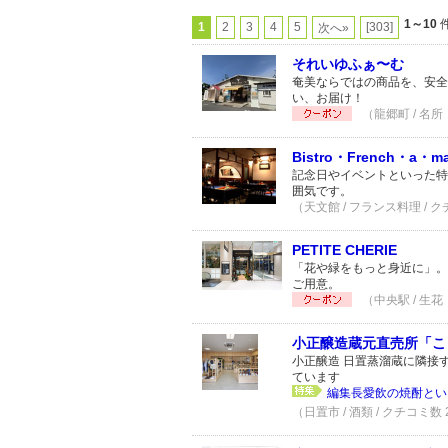
1～10
件
1
2
3
4
5
[303]
次へ»
それいゆふぁ〜む
奄美ならではの商品を、安全
い、お届け！
（龍郷町 / 名所
Bistro・French・a・m
記念日やイベントといった特
囲気です。
（天文館 / フランス料理 / 
PETITE CHERIE
「花や緑をもっと身近に」。
ご用意。
（中央駅 / 生花
小正醸造蔵元直売所「こ
小正醸造 日置蒸溜蔵に隣接
ています
編集長愛飲の焼酎とい
（日置市 / 酒類 / クチコミ数