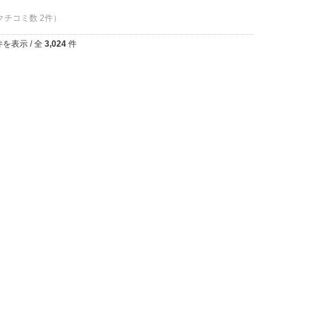
 クチコミ数 2件）
を表示 / 全
3,024
件