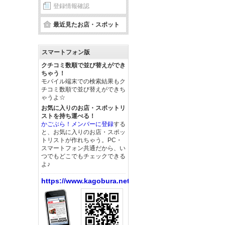
登録情報確認
最近見たお店・スポット
スマートフォン版
クチコミ数順で並び替えができ
ちゃう！
モバイル端末での検索結果もク
チコミ数順で並び替えができち
ゃうよ☆
お気に入りのお店・スポットリ
ストを持ち運べる！
かごぶら！メンバーに登録
する
と、お気に入りのお店・スポッ
トリストが作れちゃう。PC・
スマートフォン共通だから、い
つでもどこでもチェックできる
よ♪
https://www.kagobura.net/