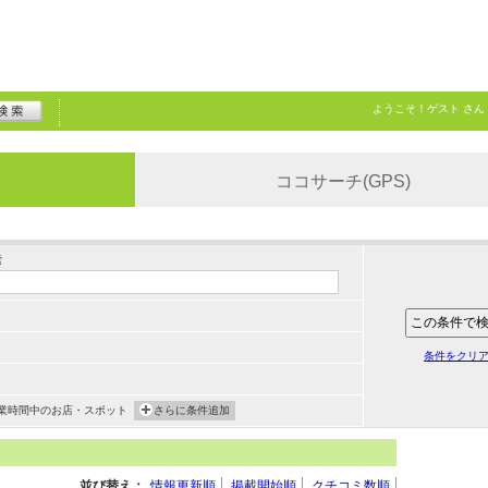
ようこそ！
ゲスト
さん
ココサーチ(GPS)
索
条件をクリ
業時間中のお店・スポット
さらに条件追加
並び替え：
情報更新順
掲載開始順
クチコミ数順