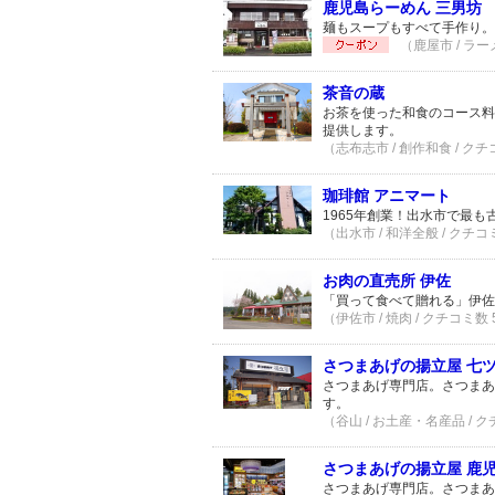
鹿児島らーめん 三男坊
麺もスープもすべて手作り。
（鹿屋市 / ラー
茶音の蔵
お茶を使った和食のコース料
提供します。
（志布志市 / 創作和食 / クチ
珈琲館 アニマート
1965年創業！出水市で最も
（出水市 / 和洋全般 / クチコ
お肉の直売所 伊佐
「買って食べて贈れる」伊佐
（伊佐市 / 焼肉 / クチコミ数
さつまあげの揚立屋 七
さつまあげ専門店。さつまあ
す。
（谷山 / お土産・名産品 / 
さつまあげの揚立屋 鹿児
さつまあげ専門店。さつまあ