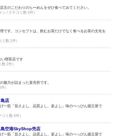
店主のこだわりのらーめんをぜひ食べてみてください。
メン / クチコミ数 4件）
理です。コンセプトは、飲むお茶だけでなく食べるお茶の文化を
コミ数 1件）
古い喫茶店です
ミ数 2件）
の魅力が詰まった直売所です。
 5件）
ツ島店
げ一筋「旨さよし、品質よし、姿よし」味のべっぴん揚立屋で
クチコミ数 4件）
島空港SkyShop売店
げ一筋「旨さよし、品質よし、姿よし」味のべっぴん揚立屋で