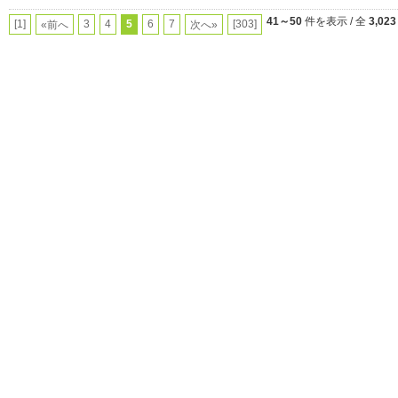
41～50
件を表示 / 全
3,023
[1]
3
4
5
6
7
[303]
«前へ
次へ»