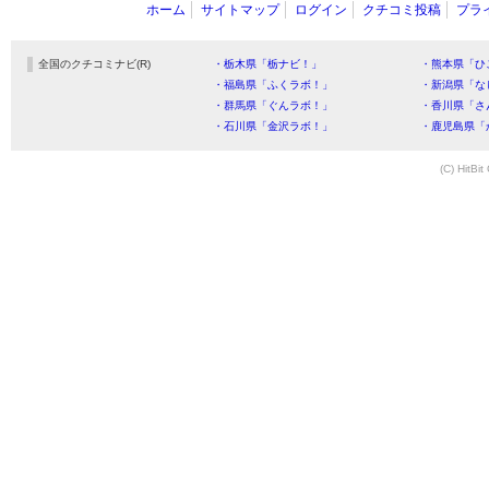
ホーム
サイトマップ
ログイン
クチコミ投稿
プラ
全国のクチコミナビ(R)
・栃木県「栃ナビ！」
・熊本県「ひ
・福島県「ふくラボ！」
・新潟県「な
・群馬県「ぐんラボ！」
・香川県「さ
・石川県「金沢ラボ！」
・鹿児島県「
(C) HitBit