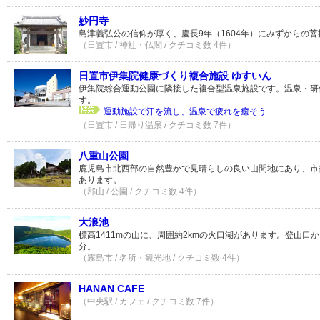
妙円寺
島津義弘公の信仰が厚く、慶長9年（1604年）にみずからの
（日置市 / 神社・仏閣 / クチコミ数 4件）
日置市伊集院健康づくり複合施設 ゆすいん
伊集院総合運動公園に隣接した複合型温泉施設です。温泉・研
す。
運動施設で汗を流し、温泉で疲れを癒そう
（日置市 / 日帰り温泉 / クチコミ数 7件）
八重山公園
鹿児島市北西部の自然豊かで見晴らしの良い山間地にあり、市
あります。
（郡山 / 公園 / クチコミ数 4件）
大浪池
標高1411mの山に、周囲約2kmの火口湖があります。登山口
分。
（霧島市 / 名所・観光地 / クチコミ数 4件）
HANAN CAFE
（中央駅 / カフェ / クチコミ数 7件）