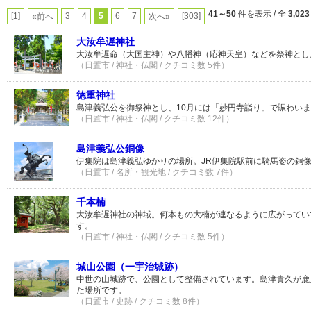
41～50
件を表示 / 全
3,023
[1]
3
4
5
6
7
[303]
«前へ
次へ»
大汝牟遅神社
大汝牟遅命（大国主神）や八幡神（応神天皇）などを祭神とし
（日置市 / 神社・仏閣 / クチコミ数 5件）
徳重神社
島津義弘公を御祭神とし、10月には「妙円寺詣り」で賑わい
（日置市 / 神社・仏閣 / クチコミ数 12件）
島津義弘公銅像
伊集院は島津義弘ゆかりの場所。JR伊集院駅前に騎馬姿の銅
（日置市 / 名所・観光地 / クチコミ数 7件）
千本楠
大汝牟遅神社の神域。何本もの大楠が連なるように広がってい
す。
（日置市 / 神社・仏閣 / クチコミ数 5件）
城山公園（一宇治城跡）
中世の山城跡で、公園として整備されています。島津貴久が鹿
た場所です。
（日置市 / 史跡 / クチコミ数 8件）