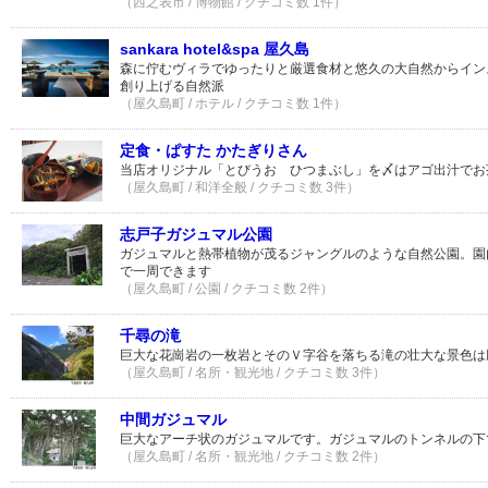
（西之表市 / 博物館 / クチコミ数 1件）
sankara hotel&spa 屋久島
森に佇むヴィラでゆったりと厳選食材と悠久の大自然からイン
創り上げる自然派
（屋久島町 / ホテル / クチコミ数 1件）
定食・ぱすた かたぎりさん
当店オリジナル「とびうお ひつまぶし」を〆はアゴ出汁でお
（屋久島町 / 和洋全般 / クチコミ数 3件）
志戸子ガジュマル公園
ガジュマルと熱帯植物が茂るジャングルのような自然公園。園
で一周できます
（屋久島町 / 公園 / クチコミ数 2件）
千尋の滝
巨大な花崗岩の一枚岩とそのＶ字谷を落ちる滝の壮大な景色は
（屋久島町 / 名所・観光地 / クチコミ数 3件）
中間ガジュマル
巨大なアーチ状のガジュマルです。ガジュマルのトンネルの下
（屋久島町 / 名所・観光地 / クチコミ数 2件）