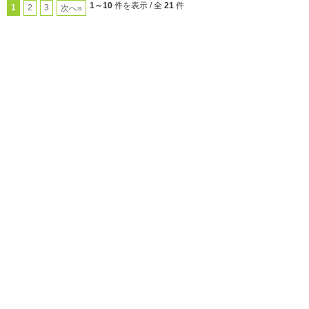
1～10
件を表示 / 全
21
件
1
2
3
次へ»