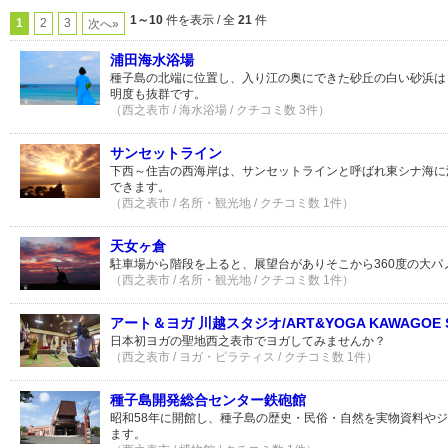
1～10
件を表示 / 全
21
件
1
2
3
次へ»
浦田海水浴場
種子島の北端に位置し、入り江の奥にできた砂丘の白い砂浜は
明度も抜群です。
（西之表市 / 海水浴場 / クチコミ数 3件）
サンセットライン
下西～住吉の西海岸は、サンセットラインと呼ばれ東シナ海に
できます。
（西之表市 / 名所・観光地 / クチコミ数 1件）
天女ヶ倉
駐車場から階段を上ると、展望台がありそこから360度の大パ
（西之表市 / 名所・観光地 / クチコミ数 1件）
アート＆ヨガ 川越スタジオ/ART&YOGA KAWAGOE S
日本初ヨガの聖地西之表市でヨガしてみませんか？
（西之表市 / ヨガ・ピラティス / クチコミ数 1件）
種子島開発総合センター鉄砲館
昭和58年に開館し、種子島の歴史・民俗・自然を実物資料や
ます。