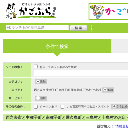
条件で検索
お店・スポット名のみで検索
ワード検索：
カテゴリ：
追加
エリア：
西之表市 中種子町 南種子町 屋久島町 三島村 十島村
追加
サービス：
追加
その他の条件：
クーポンあり
いま営業時間中のお店・スポット
さらに条
西之表市と中種子町と南種子町と屋久島町と三島村と十島村のお店・スポ
並び替え：
情報更