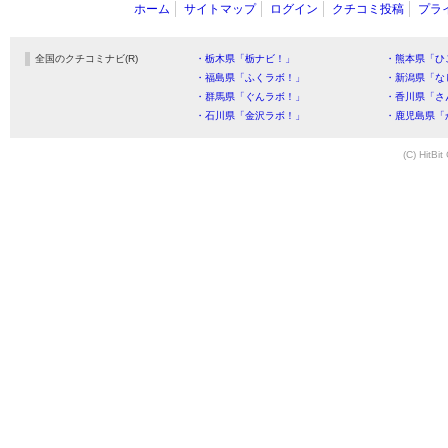
ホーム
サイトマップ
ログイン
クチコミ投稿
プラ
全国のクチコミナビ(R)
・栃木県「栃ナビ！」
・熊本県「ひ
・福島県「ふくラボ！」
・新潟県「な
・群馬県「ぐんラボ！」
・香川県「さ
・石川県「金沢ラボ！」
・鹿児島県「
(C) HitBit