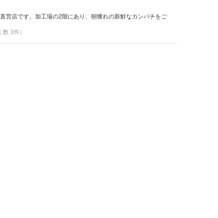
直営店です。加工場の2階にあり、朝獲れの新鮮なカンパチをご
ミ数 3件）