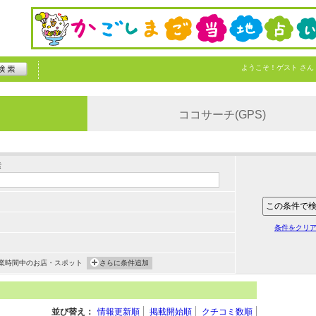
ようこそ！
ゲスト
さん
ココサーチ(GPS)
索
条件をクリ
業時間中のお店・スポット
さらに条件追加
並び替え：
情報更新順
掲載開始順
クチコミ数順