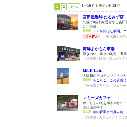
1～10
件を表示 / 全
18
件
1
2
次へ»
宮田屋珈琲 たるみず店
札幌で8店舗を運営する宮田
にご提供。
ドアを開けた瞬間、コ
（垂水市 / カフ
海鮮よかもん市場
活きのいい垂水の地魚、養殖
（垂水市 / 鮮魚・加工品 / 
MiLK Lab.
大隅初のモコモコソフトクリ
もこもこ。この質感に、
（垂水市 / アイス・ジェラー
マミーズカフェ
かごしまの旬を感るやさい・
国に発送中！
道の駅垂水の真ん前、
（垂水市 / カフェ / クチコミ