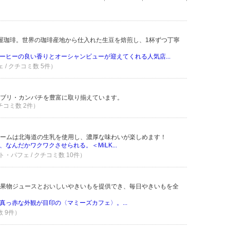
屋珈琲。世界の珈琲産地から仕入れた生豆を焙煎し、1杯ずつ丁寧
ーヒーの良い香りとオーシャンビューが迎えてくれる人気店...
ェ / クチコミ数 5件）
ブリ・カンパチを豊富に取り揃えています。
クチコミ数 2件）
ームは北海道の生乳を使用し、濃厚な味わいが楽しめます！
なんだかワクワクさせられる。＜MiLK...
ト・パフェ / クチコミ数 10件）
果物ジュースとおいしいやきいもを提供でき、毎日やきいもを全
真っ赤な外観が目印の〈マミーズカフェ〉。...
数 9件）