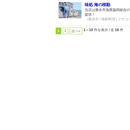
味処 海の桜勘
当店は垂水市漁業協同組合の
提供！
（垂水市 / 海鮮料理 / クチコ
1～10
件を表示 / 全
18
件
1
2
次へ»