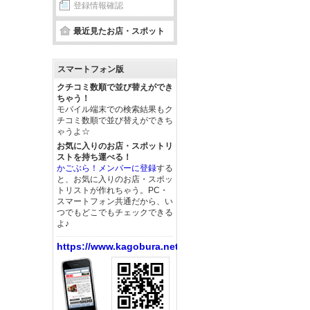
登録情報確認
最近見たお店・スポット
スマートフォン版
クチコミ数順で並び替えができ
ちゃう！
モバイル端末での検索結果もク
チコミ数順で並び替えができち
ゃうよ☆
お気に入りのお店・スポットリ
ストを持ち運べる！
かごぶら！メンバーに登録
する
と、お気に入りのお店・スポッ
トリストが作れちゃう。PC・
スマートフォン共通だから、い
つでもどこでもチェックできる
よ♪
https://www.kagobura.net/