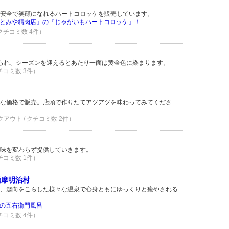
安全で笑顔になれるハートコロッケを販売しています。
とみや精肉店』の『じゃがいもハートコロッケ』！...
 クチコミ数 4件）
植えられ、シーズンを迎えるとあたり一面は黄金色に染まります。
クチコミ数 3件）
な価格で販売。店頭で作りたてアツアツを味わってみてくださ
クアウト / クチコミ数 2件）
味を変わらず提供していきます。
クチコミ数 1件）
薩摩明治村
、趣向をこらした様々な温泉で心身ともにゆっくりと癒やされる
の五右衛門風呂
クチコミ数 4件）