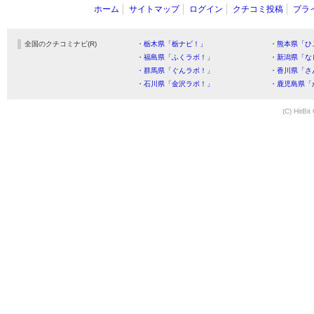
ホーム
サイトマップ
ログイン
クチコミ投稿
プラ
全国のクチコミナビ(R)
・栃木県「栃ナビ！」
・熊本県「ひ
・福島県「ふくラボ！」
・新潟県「な
・群馬県「ぐんラボ！」
・香川県「さ
・石川県「金沢ラボ！」
・鹿児島県「
(C) HitBit