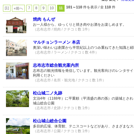
101～110
件を表示 / 全
110
件
[1]
7
8
9
10
11
«前へ
焼肉 もんぜ
お一人様から、ゆっくりと焼き肉やお酒をお楽しめます。
（志布志市 / 焼肉 / クチコミ数 1件）
マルチョンラーメン 本店
奥深い味わいは創業から半世紀以上のつみ重ねてきた知識と経
（志布志市 / ラーメン / クチコミ数 4件）
志布志市総合観光案内所
志布志の観光情報を発信しています。観光客向けのレンタサイ
利用ください
（志布志市 / 名所・観光地 / クチコミ数 1件）
松山城二ノ丸跡
文治4年（1188年）に平重頼（平清盛の弟の孫）の築城とさ
城山総合公園
（志布志市 / 史跡 / クチコミ数 1件）
松山城山総合公園
多目的広場、体育館、テニスコートなどがあり、さまざまなス
（志布志市 / 公園 / クチコミ数 1件）