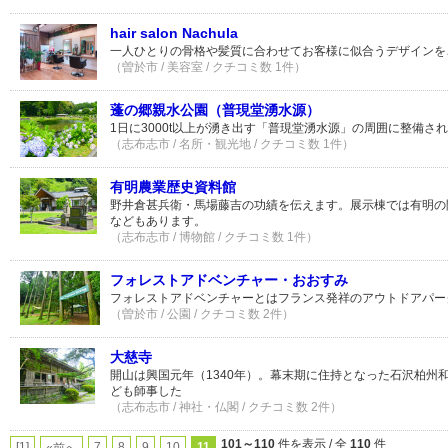
hair salon Nachula
一人ひとりの骨格や髪質に合わせてお客様に似合うデザインを
（曽於市 / 美容室 / クチコミ数 1件）
蓬の郷親水公園（普現堂湧水源）
1日に3000t以上が湧き出す「普現堂湧水源」の周囲に整備さ
（志布志市 / 名所・観光地 / クチコミ数 1件）
有明農業歴史資料館
野井倉甚兵衛・馬場藤吉の功績を伝えます。展示棟では有明の
などもあります。
（志布志市 / 博物館 / クチコミ数 1件）
フォレストアドベンチャー・おおすみ
フォレストアドベンチャーとはフランス発祥のアウトドアパー
（曽於市 / 公園 / クチコミ数 2件）
大慈寺
開山は興国元年（1340年）。幕末期に住持となった石沢柏州
ども師事した
（志布志市 / 神社・仏閣 / クチコミ数 2件）
101～110
件を表示 / 全
110
件
[1]
7
8
9
10
11