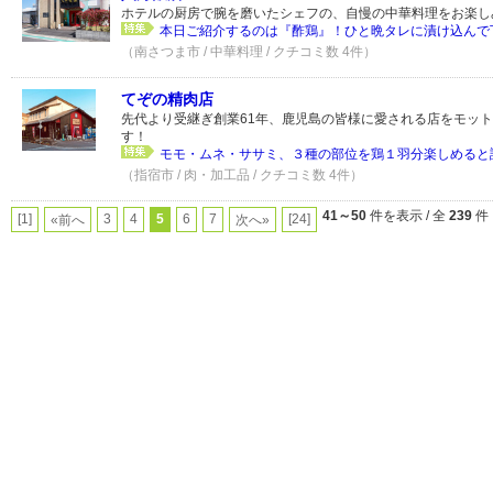
ホテルの厨房で腕を磨いたシェフの、自慢の中華料理をお楽し
本日ご紹介するのは『酢鶏』！ひと晩タレに漬け込んで下
（南さつま市 / 中華料理 / クチコミ数 4件）
てぞの精肉店
先代より受継ぎ創業61年、鹿児島の皆様に愛される店をモッ
す！
モモ・ムネ・ササミ、３種の部位を鶏１羽分楽しめると評
（指宿市 / 肉・加工品 / クチコミ数 4件）
41～50
件を表示 / 全
239
件
[1]
3
4
5
6
7
[24]
«前へ
次へ»