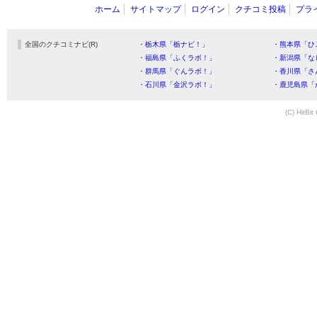
ホーム
サイトマップ
ログイン
クチコミ投稿
プラ
全国のクチコミナビ(R)
・栃木県「栃ナビ！」
・熊本県「ひ
・福島県「ふくラボ！」
・新潟県「な
・群馬県「ぐんラボ！」
・香川県「さ
・石川県「金沢ラボ！」
・鹿児島県「
(C) HitBit