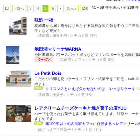
41～50
件を表示 / 全
239
件
[1]
3
4
5
6
7
[24]
«前へ
次へ»
味処 一福
枕崎港から届く鰹をはじめとする新鮮な魚介類を中心にご当地
牛」など充実！
（枕崎市 / 和食全般 / クチコミ数 2件）
池田湖マリーナWARNA
池田湖遊覧パワースポット巡りなどマリンスポーツを気軽に体
（指宿市 / カフェ / クチコミ数 3件）
Le Petit Bois
こだわりの卵を使いケーキ・プリン・焼菓子をご用意。cafe
めます。
クリスマスといえば欠かせないのは、やっぱりケーキ！..
（枕崎市 / 洋菓子 / クチコミ数 4件）
レアクリームチーズケーキと焼き菓子の店YUU
ハーブを使ったお菓子を多く取り揃えています。紅茶やコーヒ
すすめです。
築100年以上の古民家カフェに併設する＜レアクリームチ
（南さつま市 / 洋菓子 / クチコミ数 4件）