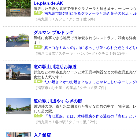
Le.plan.de.AK
厳選した自然な素材で作るグラノーラと焼き菓子。一つ一つ心
南九州市頴娃町にあるグラノーラと焼き菓子のお店＜Le.plan.
（南九州市 / カフェ / クチコミ数 6件）
グルマン ブルドッグ
気軽に食事できる地元で長年愛されるレストラン。和食も洋食
す！
真っ白なミルクのお山にぎっしり並べられた色とりどりの
（南さつま市 / ステーキ・ハンバーグ / クチコミ数 13件）
道の駅山川港活お海道
鮮魚などの朝市直売ゾーンと木工品や陶器などの特産品直売ゾ
食堂も人気です！
たい焼き？かつお焼き？ちょっとややこしいネーミングの
（指宿市 / お土産・名産品 / クチコミ数 7件）
道の駅 川辺やすらぎの郷
川辺峠の麓、森と水に囲まれた豊かな自然の中で、物産館、レ
した道の駅。
『寄せ豆腐』とは、木綿豆腐を作る過程の「寄せ」という
（南九州市 / 道の駅 / クチコミ数 12件）
入舟飯店