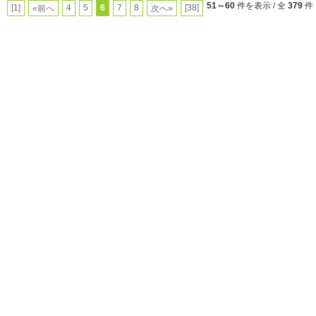
51～60
件を表示 / 全
379
件
[1]
4
5
6
7
8
[38]
«前へ
次へ»