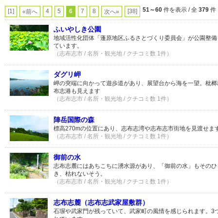
51～60
件を表示 / 全
379
件
[1]
4
5
6
7
8
[38]
«前へ
次へ»
ふいやしき公園
地域活性化団体「蓬原地区ふるさとづくり委員会」が公園整備
ています。
（志布志市 / 名所・観光地 / クチコミ数 1件）
ダグリ岬
岬の突端に向かって遊歩道があり、展望台から海を一望。枇榔
布志港も見えます
（志布志市 / 名所・観光地 / クチコミ数 1件）
陣岳国際の森
標高270mの位置にあり、志布志湾や志布志市街地を見渡せま
（志布志市 / 名所・観光地 / クチコミ数 1件）
御前の水
志布志麓にはあちこちに湧水源があり、「御前の水」もそのひ
き、枯れないそう。
（志布志市 / 名所・観光地 / クチコミ数 1件）
志布志麓（志布志武家屋敷群）
石塀や武家門が残っていて、武家町の風情を感じられます。3