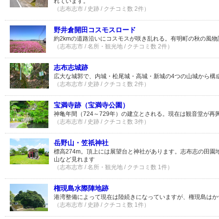
れています。
（志布志市 / 史跡 / クチコミ数 2件）
野井倉開田コスモスロード
約2kmの道路沿いにコスモスが咲き乱れる。有明町の秋の風
（志布志市 / 名所・観光地 / クチコミ数 2件）
志布志城跡
広大な城郭で、内城・松尾城・高城・新城の4つの山城から構
（志布志市 / 史跡 / クチコミ数 2件）
宝満寺跡（宝満寺公園）
神亀年間（724～729年）の建立とされる。現在は観音堂が再
（志布志市 / 史跡 / クチコミ数 3件）
岳野山・笠祇神社
標高274m。頂上には展望台と神社があります。志布志の田園
山など見れます
（志布志市 / 名所・観光地 / クチコミ数 1件）
権現島水際陣地跡
港湾整備によって現在は陸続きになっていますが、権現島はか
（志布志市 / 史跡 / クチコミ数 1件）