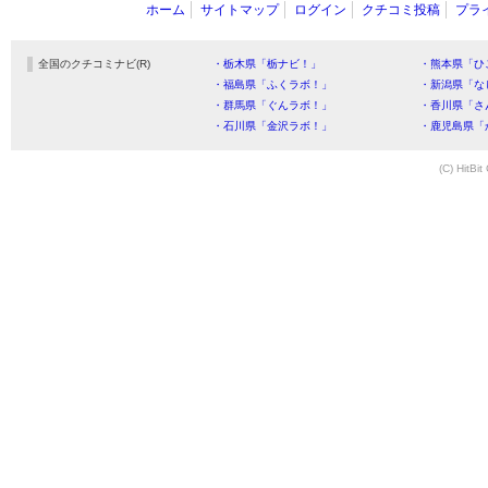
ホーム
サイトマップ
ログイン
クチコミ投稿
プラ
全国のクチコミナビ(R)
・栃木県「栃ナビ！」
・熊本県「ひ
・福島県「ふくラボ！」
・新潟県「な
・群馬県「ぐんラボ！」
・香川県「さ
・石川県「金沢ラボ！」
・鹿児島県「
(C) HitBit