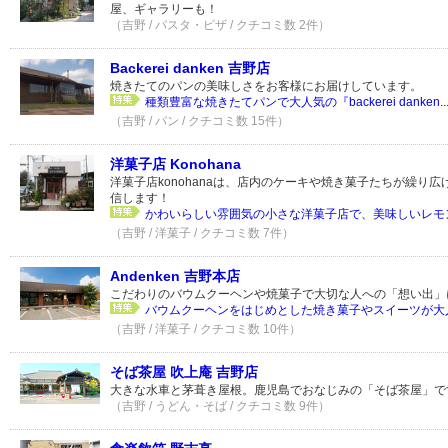
屋、ギャラリーも！
（吉野 / パスタ・ピザ / クチコミ数 2件）
Backerei danken 吉野店
焼きたてのパンの美味しさをお客様にお届けしています。
種類豊富な焼きたてパンで大人気の『backerei danken..
（吉野 / パン / クチコミ数 15件）
洋菓子店 Konohana
洋菓子店konohanaは、店内のケーキや焼き菓子たちが繰り
信します！
かわいらしい雰囲気の小さな洋菓子店で、美味しいレモン
（吉野 / 洋菓子 / クチコミ数 7件）
Andenken 吉野本店
こだわりのバウムクーヘンや焼菓子で大切な人への「想い出」
バウムクーヘンをはじめとした焼き菓子やスイーツが大人気の＜
（吉野 / 洋菓子 / クチコミ数 10件）
そば茶屋 吹上庵 吉野店
大きな水車と茅葺き屋根。鹿児島でおなじみの「そば茶屋」で
（吉野 / うどん・そば / クチコミ数 9件）