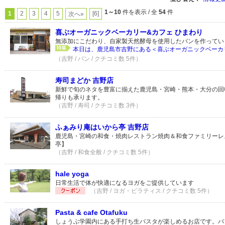
1～10
件を表示 / 全
54
件
1
2
3
4
5
[6]
次へ»
喜ぶオーガニックベーカリー&カフェ ひまわり
無添加にこだわり、自家製天然酵母を使用したパンを作ってい
本日は、鹿児島市吉野にある＜喜ぶオーガニックベーカリー
（吉野 / パン / クチコミ数 5件）
寿司まどか 吉野店
新鮮で旬のネタを豊富に揃えた鹿児島・宮崎・熊本・大分の回
帰りも承ります。
（吉野 / 寿司 / クチコミ数 3件）
ふぁみり庵はいから亭 吉野店
鹿児島・宮崎の和食・焼肉レストラン焼肉＆和食ファミリーレ
亭】
（吉野 / 和食全般 / クチコミ数 5件）
hale yoga
日常生活で体が快適になるヨガをご提供しています
（吉野 / ヨガ・ピラティス / クチコミ数 5件）
Pasta & cafe Otafuku
しょうぶ学園内にある手打ち生パスタが楽しめるお店です。パ