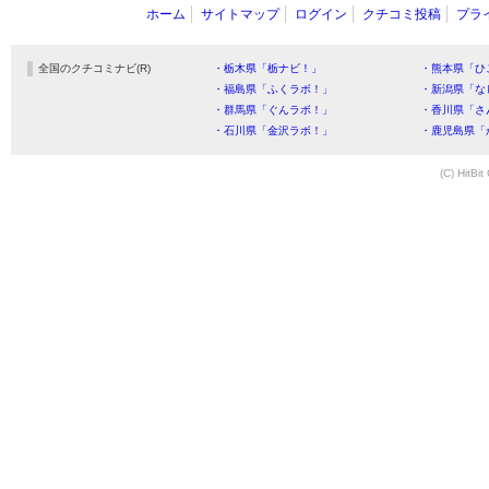
ホーム
サイトマップ
ログイン
クチコミ投稿
プラ
全国のクチコミナビ(R)
・栃木県「栃ナビ！」
・熊本県「ひ
・福島県「ふくラボ！」
・新潟県「な
・群馬県「ぐんラボ！」
・香川県「さ
・石川県「金沢ラボ！」
・鹿児島県「
(C) HitBit