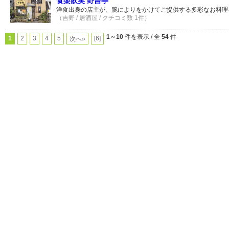
食楽飲笑 野吉亭
洋食出身の店主が、腕によりをかけてご提供する多彩なお料理
（吉野 / 居酒屋 / クチコミ数 1件）
1～10
件を表示 / 全
54
件
1
2
3
4
5
[6]
次へ»