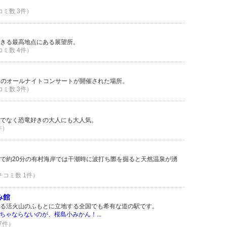
コミ数 3件）
きる最高地点にある展望所。
コミ数 4件）
さんのオールナイトコンサートが開催された場所。
コミ数 3件）
でなく恐竜好きの大人にも大人気。
件）
で約20分の有村海岸では干潮時に波打ち際を掘ると天然温泉が湧
クチコミ数 1件）
み館
る活火山のふもとに立地する全国でも希有な道の駅です。
ちゃならないのが、桜島小みかん！...
 7件）