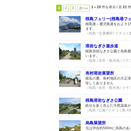
1～10
件を表示 / 全
21
1
2
3
次へ»
桜島フェリー(桜島港フェ
桜島港～鹿児島港をおよそ1
ます。
（桜島 / 交通機関 / クチコミ
溶岩なぎさ遊歩道
桜島溶岩なぎさ公園と烏島展
います。
（桜島 / 名所・観光地 / クチ
有村溶岩展望所
南岳の麓、有村地区の大正溶
珍しくありません
（桜島 / 名所・観光地 / クチ
桜島溶岩なぎさ公園
鉄分を多く含んだ天然温泉が
（桜島 / 公園 / クチコミ数 4
烏島展望所
元は沖合約500mに烏島の