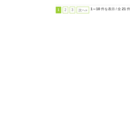
1～10
件を表示 / 全
21
1
2
3
次へ»