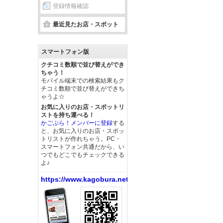
登録情報確認
最近見たお店・スポット
スマートフォン版
クチコミ数順で並び替えができ
ちゃう！
モバイル端末での検索結果もク
チコミ数順で並び替えができち
ゃうよ☆
お気に入りのお店・スポットリ
ストを持ち運べる！
かごぶら！メンバーに登録
する
と、お気に入りのお店・スポッ
トリストが作れちゃう。PC・
スマートフォン共通だから、い
つでもどこでもチェックできる
よ♪
https://www.kagobura.net/