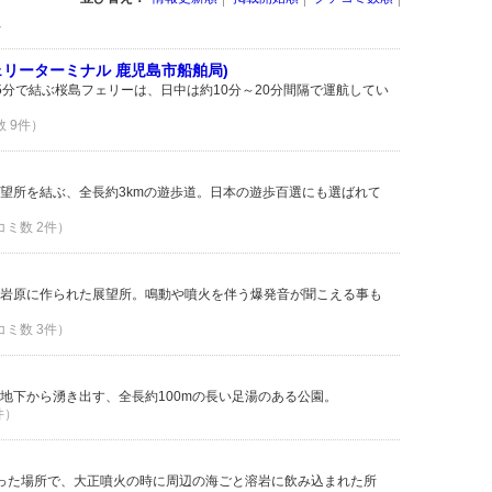
件
リーターミナル 鹿児島市船舶局)
5分で結ぶ桜島フェリーは、日中は約10分～20分間隔で運航してい
数 9件）
望所を結ぶ、全長約3kmの遊歩道。日本の遊歩百選にも選ばれて
コミ数 2件）
岩原に作られた展望所。鳴動や噴火を伴う爆発音が聞こえる事も
コミ数 3件）
地下から湧き出す、全長約100mの長い足湯のある公園。
件）
あった場所で、大正噴火の時に周辺の海ごと溶岩に飲み込まれた所