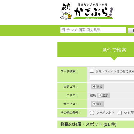
条件で検索
お店・スポット名のみで検
ワード検索：
カテゴリ：
追加
エリア：
桜島
追加
サービス：
追加
その他の条件：
クーポンあり
いま営
桜島のお店・スポット (21 件)