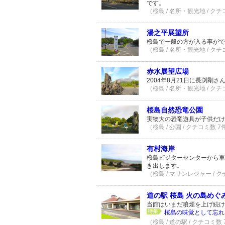
です。
（桜島 / 名所・観光地 / クチ
湯之平展望所
桜島で一般の方が入る事がで
（桜島 / 名所・観光地 / クチ
赤水展望広場
2004年8月21日に長渕剛
（桜島 / 名所・観光地 / クチ
桜島自然恐竜公園
実物大の恐竜遊具が子供だけ
（桜島 / 公園 / クチコミ数 7
有村海岸
桜島ビジターセンターから車
き出します。
（桜島 / マリンレジャー / 
道の駅 桜島 火の島めぐ
当館はいまだ噴煙を上げ続け
桜島の味覚として忘れ
（桜島 / 道の駅 / クチコミ数