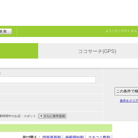
ようこそ！
ゲスト
さん
ココサーチ(GPS)
索
条件をクリ
業時間中のお店・スポット
さらに条件追加
並び替え：
情報更新順
掲載開始順
クチコミ数順