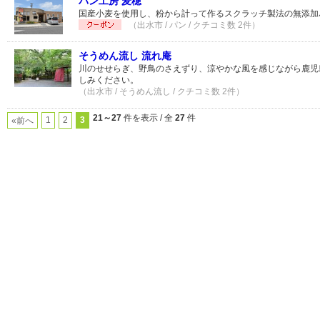
パン工房 麦穂
国産小麦を使用し、粉から計って作るスクラッチ製法の無添加
（出水市 / パン / クチコミ数 2件）
そうめん流し 流れ庵
川のせせらぎ、野鳥のさえずり、涼やかな風を感じながら鹿児島
しみください。
（出水市 / そうめん流し / クチコミ数 2件）
21～27
件を表示 / 全
27
件
1
2
3
«前へ