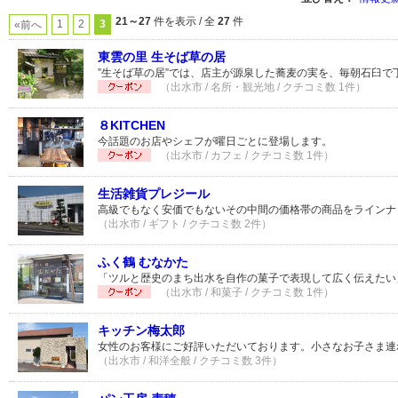
21～27
件を表示 / 全
27
件
1
2
3
«前へ
東雲の里 生そば草の居
”生そば草の居”では、店主が源泉した蕎麦の実を、毎朝石臼で
（出水市 / 名所・観光地 / クチコミ数 1件）
８KITCHEN
今話題のお店やシェフが曜日ごとに登場します。
（出水市 / カフェ / クチコミ数 1件）
生活雑貨プレジール
高級でもなく安価でもないその中間の価格帯の商品をラインナ
（出水市 / ギフト / クチコミ数 2件）
ふく鶴 むなかた
「ツルと歴史のまち出水を自作の菓子で表現して広く伝えたい
（出水市 / 和菓子 / クチコミ数 1件）
キッチン梅太郎
女性のお客様にご好評いただいております。小さなお子さま連
（出水市 / 和洋全般 / クチコミ数 3件）